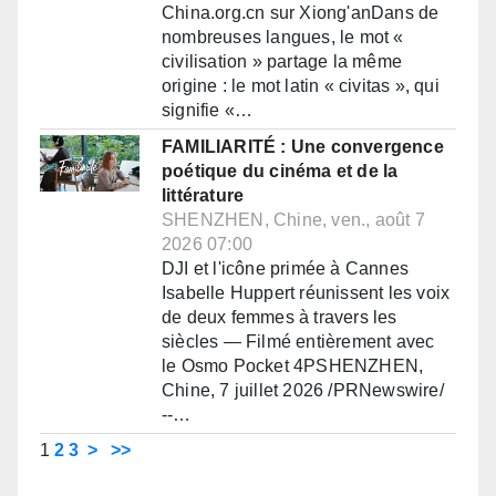
China.org.cn sur Xiong'anDans de
nombreuses langues, le mot «
civilisation » partage la même
origine : le mot latin « civitas », qui
signifie «…
FAMILIARITÉ : Une convergence
poétique du cinéma et de la
littérature
SHENZHEN, Chine, ven., août 7
2026 07:00
DJI et l'icône primée à Cannes
Isabelle Huppert réunissent les voix
de deux femmes à travers les
siècles — Filmé entièrement avec
le Osmo Pocket 4PSHENZHEN,
Chine, 7 juillet 2026 /PRNewswire/
--…
1
2
3
>
>>