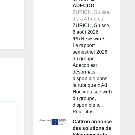
ADECCO
ZURICH, Suisse,
il y a 4 heures
ZURICH, Suisse,
6 août 2026
/PRNewswire/ --
Le rapport
semestriel 2026
du groupe
Adecco est
désormais
disponible dans
la rubrique « Ad
Hoc » du site web
du groupe,
disponible ici.
Pour plus…
Cattron annonce
des solutions de
télécommande