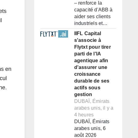
– renforce la
capacité d'ABB à
ets
aider ses clients
l
industriels et…
IIFL Capital
s'associe à
Flytxt pour tirer
parti de l'IA
agentique afin
d'assurer une
ns en
croissance
cul
durable de ses
ine.
actifs sous
gestion
DUBAÏ, Émirats
arabes unis, il y a
4 heures
DUBAÏ, Émirats
arabes unis, 6
août 2026