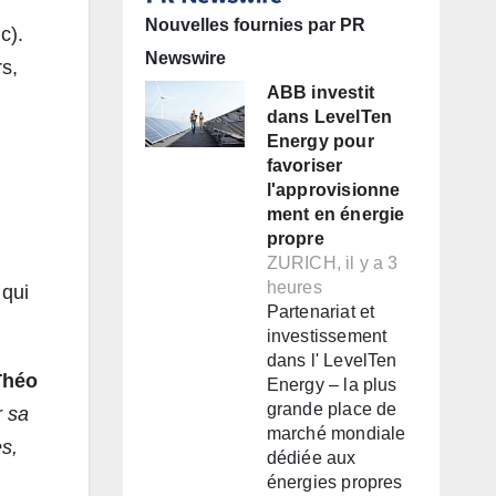
Nouvelles fournies par PR
c).
Newswire
s,
ABB investit
dans LevelTen
Energy pour
favoriser
.
l'approvisionne
ment en énergie
propre
ZURICH, il y a 3
heures
d
qui
Partenariat et
investissement
dans l' LevelTen
Théo
Energy – la plus
grande place de
r sa
marché mondiale
es,
dédiée aux
énergies propres