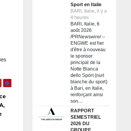
Sport en Italie
BARI, Italie, il y a
4 heures
BARI, Italie, 6
août 2026
/PRNewswire/ --
ENGWE est fier
d'être à nouveau
le sponsor
des
principal de la
Notte Bianca
dello Sport (nuit
blanche du sport)
à Bari, en Italie,
renforçant ainsi
nce
son…
A,
RAPPORT
e
SEMESTRIEL
2026 DU
GROUPE