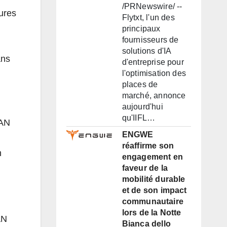
/PRNewswire/ --
tures
Flytxt, l'un des
principaux
fournisseurs de
solutions d'IA
ans
d'entreprise pour
l'optimisation des
places de
marché, annonce
aujourd'hui
qu'IIFL…
MAN
ENGWE
réaffirme son
n
engagement en
faveur de la
mobilité durable
et de son impact
communautaire
lors de la Notte
AN
Bianca dello