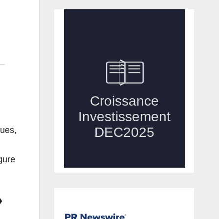
ques,
gure
»