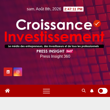
Skip
sam. Août 8th, 2026
2:47:12 PM
to
content
Press Insight 360