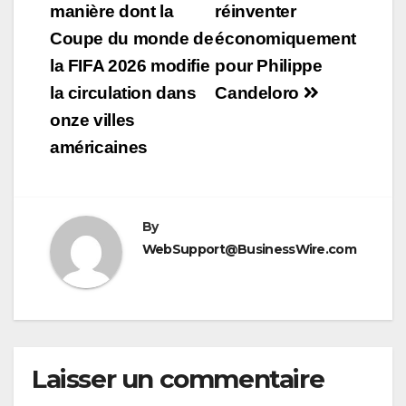
manière dont la
réinventer
l’article
Coupe du monde de
économiquement
la FIFA 2026 modifie
pour Philippe
la circulation dans
Candeloro
onze villes
américaines
By
WebSupport@BusinessWire.com
Laisser un commentaire