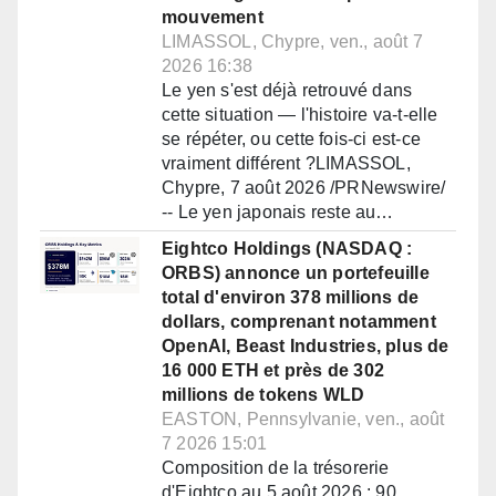
mouvement
LIMASSOL, Chypre, ven., août 7
2026 16:38
Le yen s'est déjà retrouvé dans
cette situation — l'histoire va-t-elle
se répéter, ou cette fois-ci est-ce
vraiment différent ?LIMASSOL,
Chypre, 7 août 2026 /PRNewswire/
-- Le yen japonais reste au…
Eightco Holdings (NASDAQ :
ORBS) annonce un portefeuille
total d'environ 378 millions de
dollars, comprenant notamment
OpenAI, Beast Industries, plus de
16 000 ETH et près de 302
millions de tokens WLD
EASTON, Pennsylvanie, ven., août
7 2026 15:01
Composition de la trésorerie
d'Eightco au 5 août 2026 : 90