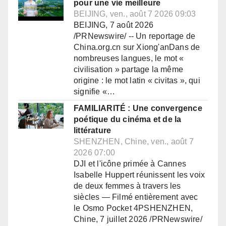
pour une vie meilleure
BEIJING, ven., août 7 2026 09:03
BEIJING, 7 août 2026
/PRNewswire/ -- Un reportage de
China.org.cn sur Xiong'anDans de
nombreuses langues, le mot «
civilisation » partage la même
origine : le mot latin « civitas », qui
signifie «…
FAMILIARITÉ : Une convergence
poétique du cinéma et de la
littérature
SHENZHEN, Chine, ven., août 7
2026 07:00
DJI et l'icône primée à Cannes
Isabelle Huppert réunissent les voix
de deux femmes à travers les
siècles — Filmé entièrement avec
le Osmo Pocket 4PSHENZHEN,
Chine, 7 juillet 2026 /PRNewswire/