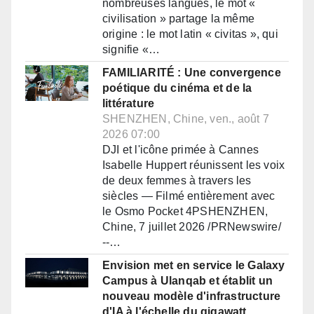
nombreuses langues, le mot «
civilisation » partage la même
origine : le mot latin « civitas », qui
signifie «…
FAMILIARITÉ : Une convergence
poétique du cinéma et de la
littérature
SHENZHEN, Chine, ven., août 7
2026 07:00
DJI et l'icône primée à Cannes
Isabelle Huppert réunissent les voix
de deux femmes à travers les
siècles — Filmé entièrement avec
le Osmo Pocket 4PSHENZHEN,
Chine, 7 juillet 2026 /PRNewswire/
--…
Envision met en service le Galaxy
Campus à Ulanqab et établit un
nouveau modèle d'infrastructure
d'IA à l'échelle du gigawatt