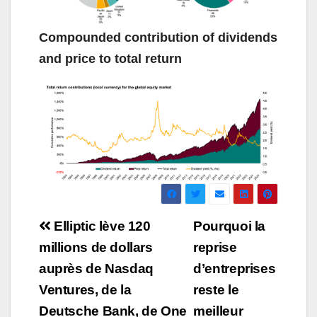
Compounded contribution of dividends
and price to total return
Navigation
Elliptic lève 120
Pourquoi la
de
millions de dollars
reprise
auprès de Nasdaq
d’entreprises
l’article
Ventures, de la
reste le
Deutsche Bank, de One
meilleur