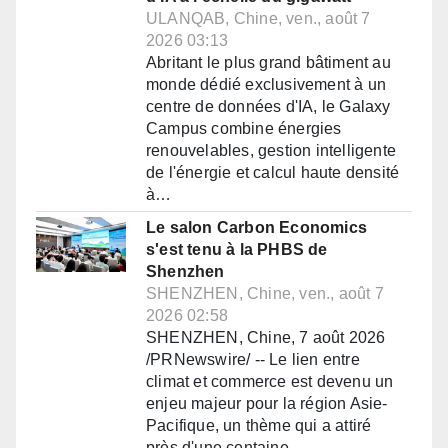
ULANQAB, Chine, ven., août 7
2026 03:13
Abritant le plus grand bâtiment au
monde dédié exclusivement à un
centre de données d'IA, le Galaxy
Campus combine énergies
renouvelables, gestion intelligente
de l'énergie et calcul haute densité
à…
Le salon Carbon Economics
s'est tenu à la PHBS de
Shenzhen
SHENZHEN, Chine, ven., août 7
2026 02:58
SHENZHEN, Chine, 7 août 2026
/PRNewswire/ -- Le lien entre
climat et commerce est devenu un
enjeu majeur pour la région Asie-
Pacifique, un thème qui a attiré
près d'une centaine