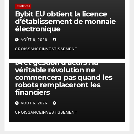
FINTECH
Bybit EU obtient la licence
d’établissement de monnaie
électronique
AOÛT 6, 2026
CROISSANCEINVESTISSEMENT
IA
TECHNOLOGIE
IA et gestion d’actifs : la
véritable révolution ne
commencera pas quand les
robots remplaceront les
financiers
AOÛT 6, 2026
CROISSANCEINVESTISSEMENT