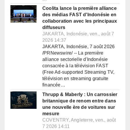
Coolita lance la première alliance
des médias FAST d'Indonésie en
collaboration avec les principaux
diffuseurs
JAKARTA, Indonésie, ven., août 7
2026 14:37
JAKARTA, Indonésie, 7 août 2026
/PRNewswire/ -- La première
alliance sectorielle d'Indonésie
consacrée à la télévision FAST
(Free Ad-supported Streaming TV,
télévision en streaming gratuite
financée…
Thrupp & Maberly : Un carrossier
britannique de renom entre dans
une nouvelle ère de voitures sur
mesure
COVENTRY, Angleterre, ven., août
7 2026 14:11