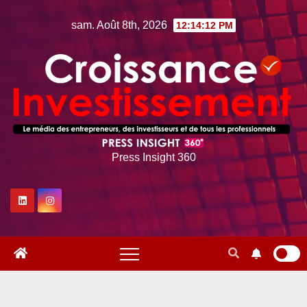
Skip
sam. Août 8th, 2026
12:14:13 PM
to
content
Press Insight 360