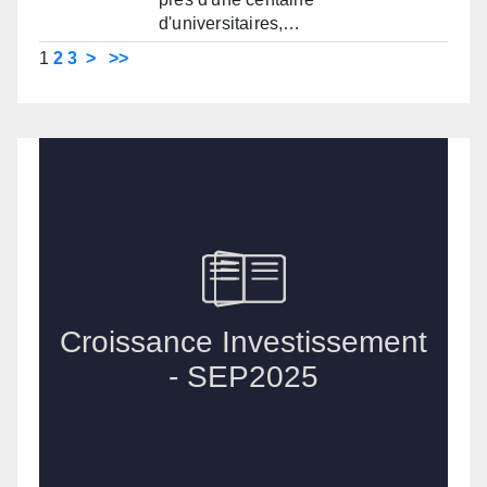
d'universitaires,…
1
2
3
>
>>