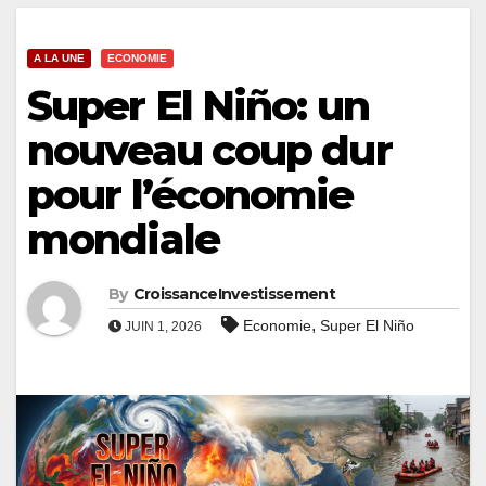
A LA UNE
ECONOMIE
Super El Niño: un
nouveau coup dur
pour l’économie
mondiale
By
CroissanceInvestissement
,
Economie
Super El Niño
JUIN 1, 2026