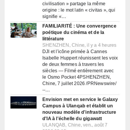
civilisation » partage la même
origine : le mot latin « civitas », qui
signifie «…
FAMILIARITÉ : Une convergence
poétique du cinéma et de la
littérature
SHENZHEN, Chine, il y a 4 heures
DJI et l'icône primée à Cannes
Isabelle Huppert réunissent les voix
de deux femmes à travers les
siècles — Filmé entièrement avec
le Osmo Pocket 4PSHENZHEN,
Chine, 7 juillet 2026 /PRNewswire/
--…
Envision met en service le Galaxy
Campus à Ulanqab et établit un
nouveau modèle d'infrastructure
d'IA à l'échelle du gigawatt
ULANQAB, Chine, ven., août 7