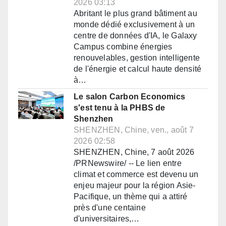
2026 03:13
Abritant le plus grand bâtiment au
monde dédié exclusivement à un
centre de données d'IA, le Galaxy
Campus combine énergies
renouvelables, gestion intelligente
de l'énergie et calcul haute densité
à…
Le salon Carbon Economics
s'est tenu à la PHBS de
Shenzhen
SHENZHEN, Chine, ven., août 7
2026 02:58
SHENZHEN, Chine, 7 août 2026
/PRNewswire/ -- Le lien entre
climat et commerce est devenu un
enjeu majeur pour la région Asie-
Pacifique, un thème qui a attiré
près d'une centaine
d'universitaires,…