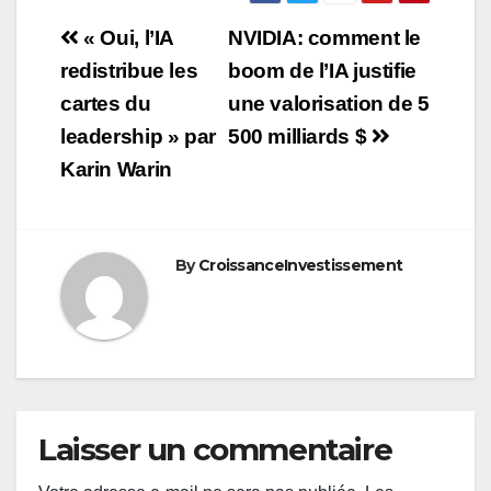
Navigation
« Oui, l’IA
NVIDIA: comment le
de
redistribue les
boom de l’IA justifie
cartes du
une valorisation de 5
l’article
leadership » par
500 milliards $
Karin Warin
By
CroissanceInvestissement
Laisser un commentaire