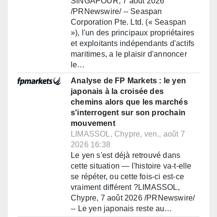
SINGAPOUR, 7 août 2026
/PRNewswire/ -- Seaspan
Corporation Pte. Ltd. (« Seaspan
»), l'un des principaux propriétaires
et exploitants indépendants d'actifs
maritimes, a le plaisir d'annoncer
le…
Analyse de FP Markets : le yen
japonais à la croisée des
chemins alors que les marchés
s'interrogent sur son prochain
mouvement
LIMASSOL, Chypre, ven., août 7
2026 16:38
Le yen s'est déjà retrouvé dans
cette situation — l'histoire va-t-elle
se répéter, ou cette fois-ci est-ce
vraiment différent ?LIMASSOL,
Chypre, 7 août 2026 /PRNewswire/
-- Le yen japonais reste au…