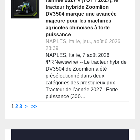
l'année 2027 » (TOTY 2027), le
tracteur hybride Zoomlion
DV3504 marque une avancée
majeure pour les machines
agricoles chinoises à forte
puissance
NAPLES, Italie, jeu., août 6 2026
23:39
NAPLES, Italie, 7 août 2026
/PRNewswire/ -- Le tracteur hybride
DV3504 de Zoomlion a été
présélectionné dans deux
catégories des prestigieux prix
Tracteur de l'année 2027 : Forte
puissance (300…
1
2
3
>
>>