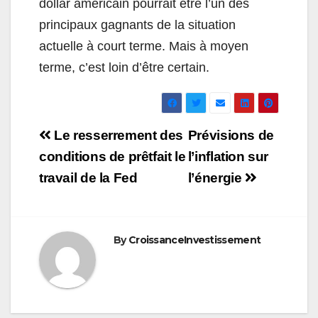
dollar américain pourrait être l’un des
principaux gagnants de la situation
actuelle à court terme. Mais à moyen
terme, c’est loin d’être certain.
Navigation
Le resserrement des
Prévisions de
de
conditions de prêtfait le
l’inflation sur
travail de la Fed
l’énergie
l’article
By
CroissanceInvestissement