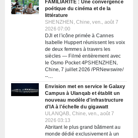
FAMILIARITÉ : Une convergence
poétique du cinéma et de la
littérature
SHENZHEN, Chine, ven., août 7
2026 07:00
DJI et l'icône primée à Cannes
Isabelle Huppert réunissent les voix
de deux femmes à travers les
siècles — Filmé entièrement avec
le Osmo Pocket 4PSHENZHEN,
Chine, 7 juillet 2026 /PRNewswire/
--…
Envision met en service le Galaxy
Campus à Ulanqab et établit un
nouveau modèle d'infrastructure
d'IA à l'échelle du gigawatt
ULANQAB, Chine, ven., août 7
2026 03:13
Abritant le plus grand bâtiment au
monde dédié exclusivement à un