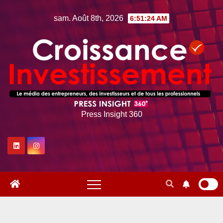
Skip
sam. Août 8th, 2026
6:51:25 AM
to
content
Press Insight 360