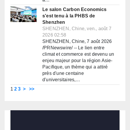
Le salon Carbon Economics
s'est tenu à la PHBS de
Shenzhen
SHENZHEN, Chine, ven., août 7
2026 02:58
SHENZHEN, Chine, 7 août 2026
/PRNewswire/ -- Le lien entre
climat et commerce est devenu un
enjeu majeur pour la région Asie-
Pacifique, un thème qui a attiré
près d'une centaine
d'universitaires,…
1
2
3
>
>>