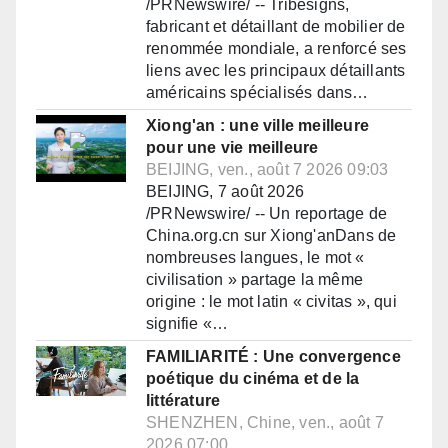
/PRNewswire/ -- Tribesigns,
fabricant et détaillant de mobilier de
renommée mondiale, a renforcé ses
liens avec les principaux détaillants
américains spécialisés dans…
Xiong'an : une ville meilleure
pour une vie meilleure
BEIJING, ven., août 7 2026 09:03
BEIJING, 7 août 2026
/PRNewswire/ -- Un reportage de
China.org.cn sur Xiong'anDans de
nombreuses langues, le mot «
civilisation » partage la même
origine : le mot latin « civitas », qui
signifie «…
FAMILIARITÉ : Une convergence
poétique du cinéma et de la
littérature
SHENZHEN, Chine, ven., août 7
2026 07:00