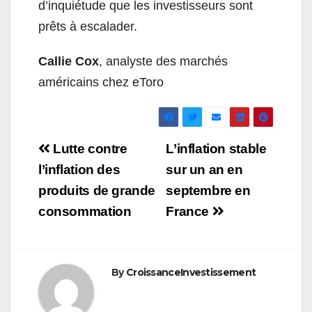
d’inquiétude que les investisseurs sont
prêts à escalader.
Callie Cox
, analyste des marchés
américains chez eToro
Navigation
Lutte contre
L’inflation stable
de
l’inflation des
sur un an en
produits de grande
septembre en
l’article
consommation
France
By
CroissanceInvestissement