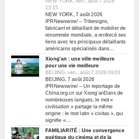
NEW YORK, ven., août 7 2026
13:15
NEW YORK, 7 août 2026
/PRNewswire/ -- Tribesigns,
fabricant et détaillant de mobilier de
renommée mondiale, a renforcé ses
liens avec les principaux détaillants
américains spécialisés dans…
Xiong'an : une ville meilleure
pour une vie meilleure
BEIJING, ven., août 7 2026 09:03
BEIJING, 7 août 2026
/PRNewswire/ -- Un reportage de
China.org.cn sur Xiong'anDans de
nombreuses langues, le mot «
civilisation » partage la même
origine : le mot latin « civitas », qui
signifie «…
FAMILIARITÉ : Une convergence
poétique du cinéma et de la