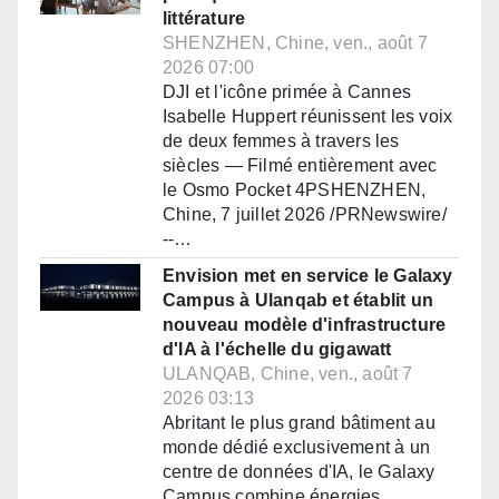
littérature
SHENZHEN, Chine, ven., août 7
2026 07:00
DJI et l'icône primée à Cannes
Isabelle Huppert réunissent les voix
de deux femmes à travers les
siècles — Filmé entièrement avec
le Osmo Pocket 4PSHENZHEN,
Chine, 7 juillet 2026 /PRNewswire/
--…
Envision met en service le Galaxy
Campus à Ulanqab et établit un
nouveau modèle d'infrastructure
d'IA à l'échelle du gigawatt
ULANQAB, Chine, ven., août 7
2026 03:13
Abritant le plus grand bâtiment au
monde dédié exclusivement à un
centre de données d'IA, le Galaxy
Campus combine énergies