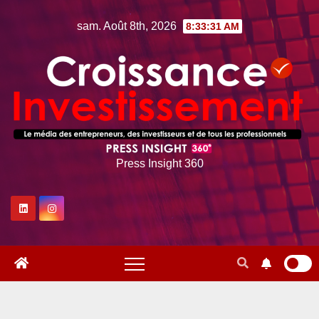
Skip
sam. Août 8th, 2026
8:33:32 AM
to
content
Press Insight 360