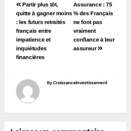
Navigation
Partir plus tôt,
Assurance : 75
de
quitte à gagner moins
% des Français
: les futurs retraités
ne font pas
l’article
français entre
vraiment
impatience et
confiance à leur
inquiétudes
assureur
financières
By
CroissanceInvestissement