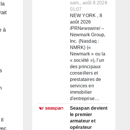
sam., août 8 2026
 la
01:07
ait
NEW YORK , 8
août 2026
/PRNewswire/ --
e à
Newmark Group,
Inc. (Nasdaq :
NMRK) («
Newmark » ou la
« société »), l'un
des principaux
s
conseillers et
prestataires de
services en
n
immobilier
d'entreprise…
Seaspan devient
le premier
Il
armateur et
opérateur
vec