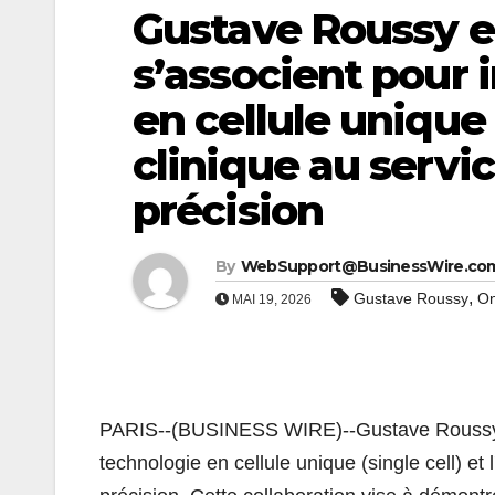
Gustave Roussy e
s’associent pour 
en cellule unique
clinique au servi
précision
By
WebSupport@BusinessWire.co
,
Gustave Roussy
On
MAI 19, 2026
PARIS--(BUSINESS WIRE)--Gustave Roussy s'
technologie en cellule unique (single cell) et 