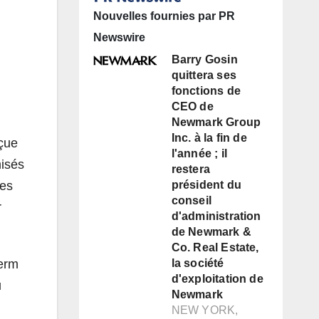
Nouvelles fournies par PR
Newswire
Barry Gosin
quittera ses
fonctions de
CEO de
Newmark Group
Inc. à la fin de
nçue
l'année ; il
misés
restera
ées
président du
conseil
r
d'administration
de Newmark &
Co. Real Estate,
serm
la société
d'exploitation de
u
Newmark
NEW YORK,