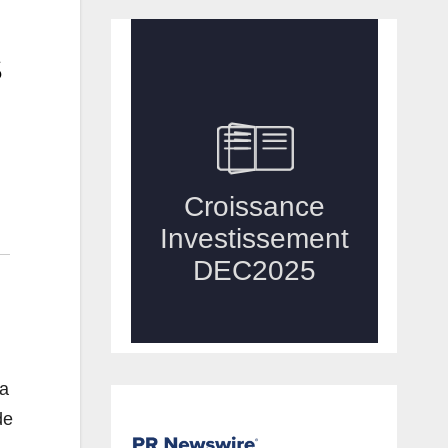
s
la
de