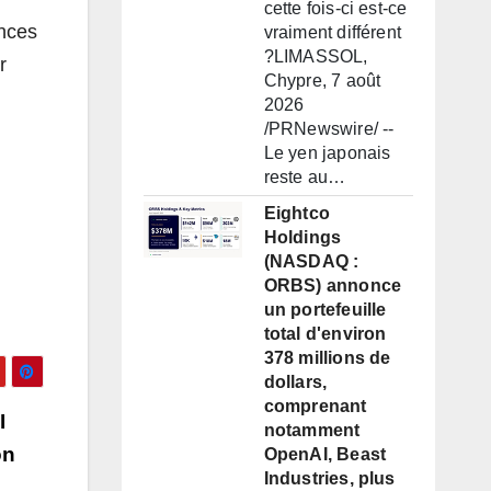
cette fois-ci est-ce
ences
vraiment différent
?LIMASSOL,
r
Chypre, 7 août
2026
/PRNewswire/ --
Le yen japonais
reste au…
Eightco
Holdings
(NASDAQ :
ORBS) annonce
un portefeuille
total d'environ
378 millions de
dollars,
comprenant
I
notamment
on
OpenAI, Beast
Industries, plus