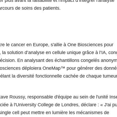
 plus avant la faisabilité et l'impact d’intégrer l'analyse
arcours de soins des patients.
re le cancer en Europe, s'allie à One Biosciences pour
la solution d’analyse en cellule unique grâce à l’IA, co
précision. En analysant des échantillons congelés anony
Biosciences déploiera OneMap™ pour générer des donn
évélant la diversité fonctionnelle cachée de chaque tumeu
ave Roussy, responsable d'équipe au sein de l'unité In
ée à l'University College de Londres, déclare : «
J'ai p
ingle cell peut mettre en lumière les mécanismes de