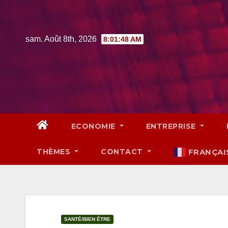
Skip
to
content
sam. Août 8th, 2026
8:01:49 AM
ECONOMIE
ENTREPRISE
THÈMES
CONTACT
FRANÇAI
SANTÉ/BIEN ÊTRE