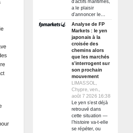
d'actifs maritimes,
s
a le plaisir
d'annoncer le…
Analyse de FP
ie
Markets : le yen
japonais à la
croisée des
ave
chemins alors
des
que les marchés
s'interrogent sur
vre
son prochain
ct
mouvement
LIMASSOL,
Chypre, ven.,
août 7 2026 16:38
Le yen s'est déjà
e
retrouvé dans
cette situation —
l'histoire va-t-elle
pour
se répéter, ou