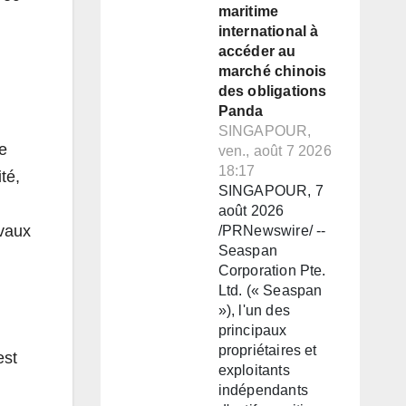
maritime
international à
accéder au
marché chinois
des obligations
Panda
SINGAPOUR,
re
ven., août 7 2026
18:17
té,
SINGAPOUR, 7
août 2026
avaux
/PRNewswire/ --
Seaspan
Corporation Pte.
Ltd. (« Seaspan
»), l'un des
principaux
propriétaires et
est
exploitants
indépendants