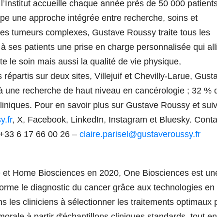
l’Institut accueille chaque année près de 50 000 patient
ppe une approche intégrée entre recherche, soins et
des tumeurs complexes, Gustave Roussy traite tous les
e à ses patients une prise en charge personnalisée qui all
e le soin mais aussi la qualité de vie physique,
répartis sur deux sites, Villejuif et Chevilly-Larue, Gust
 à une recherche de haut niveau en cancérologie ; 32 % 
cliniques. Pour en savoir plus sur Gustave Roussy et sui
.fr
, X, Facebook, LinkedIn, Instagram et Bluesky. Conta
– +33 6 17 66 00 26 –
claire.parisel@gustaveroussy.fr
urie et Home Biosciences en 2020, One Biosciences est un
sforme le diagnostic du cancer grâce aux technologies en
ns les cliniciens à sélectionner les traitements optimaux 
orale à partir d'échantillons cliniques standards, tout en