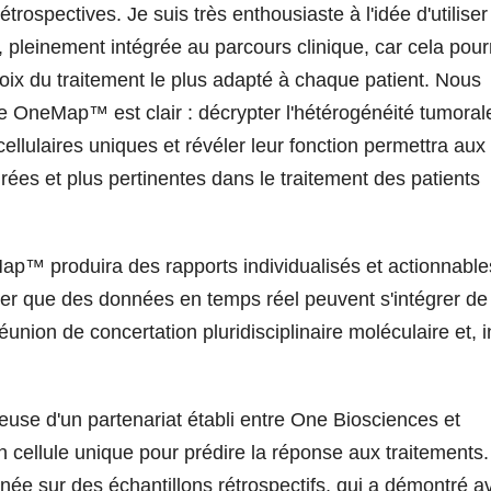
rospectives. Je suis très enthousiaste à l'idée d'utiliser
leinement intégrée au parcours clinique, car cela pourr
ix du traitement le plus adapté à chaque patient. Nous
 OneMap™ est clair : décrypter l'hétérogénéité tumoral
s cellulaires uniques et révéler leur fonction permettra aux
irées et plus pertinentes dans le traitement des patients
p™ produira des rapports individualisés et actionnable
rer que des données en temps réel peuvent s'intégrer de
union de concertation pluridisciplinaire moléculaire et, i
euse d'un partenariat établi entre One Biosciences et
 cellule unique pour prédire la réponse aux traitements. 
 menée sur des échantillons rétrospectifs, qui a démontré a