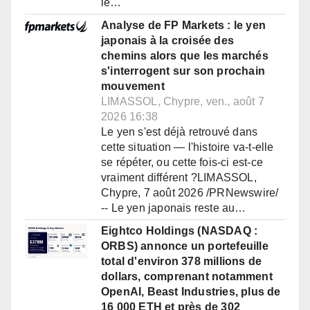
le…
Analyse de FP Markets : le yen
japonais à la croisée des
chemins alors que les marchés
s'interrogent sur son prochain
mouvement
LIMASSOL, Chypre, ven., août 7
2026 16:38
Le yen s'est déjà retrouvé dans
cette situation — l'histoire va-t-elle
se répéter, ou cette fois-ci est-ce
vraiment différent ?LIMASSOL,
Chypre, 7 août 2026 /PRNewswire/
-- Le yen japonais reste au…
Eightco Holdings (NASDAQ :
ORBS) annonce un portefeuille
total d'environ 378 millions de
dollars, comprenant notamment
OpenAI, Beast Industries, plus de
16 000 ETH et près de 302