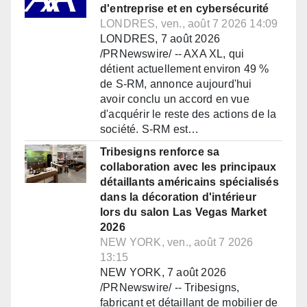
d'entreprise et en cybersécurité
LONDRES, ven., août 7 2026 14:09
LONDRES, 7 août 2026
/PRNewswire/ -- AXA XL, qui
détient actuellement environ 49 %
de S-RM, annonce aujourd'hui
avoir conclu un accord en vue
d'acquérir le reste des actions de la
société. S-RM est…
Tribesigns renforce sa
collaboration avec les principaux
détaillants américains spécialisés
dans la décoration d'intérieur
lors du salon Las Vegas Market
2026
NEW YORK, ven., août 7 2026
13:15
NEW YORK, 7 août 2026
/PRNewswire/ -- Tribesigns,
fabricant et détaillant de mobilier de