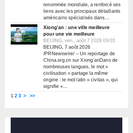
renommée mondiale, a renforcé ses
liens avec les principaux détaillants
américains spécialisés dans…
Xiong'an : une ville meilleure
pour une vie meilleure
BEIJING, ven., août 7 2026 09:03
BEIJING, 7 août 2026
/PRNewswire/ -- Un reportage de
China.org.cn sur Xiong'anDans de
nombreuses langues, le mot «
civilisation » partage la même
origine : le mot latin « civitas », qui
signifie «…
1
2
3
>
>>