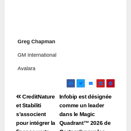
Greg Chapman
GM International
Avalara
Navigation
CreditNature
Infobip est désignée
de
et Stabiliti
comme un leader
s’associent
dans le Magic
l’article
pour intégrer la
Quadrant™ 2026 de