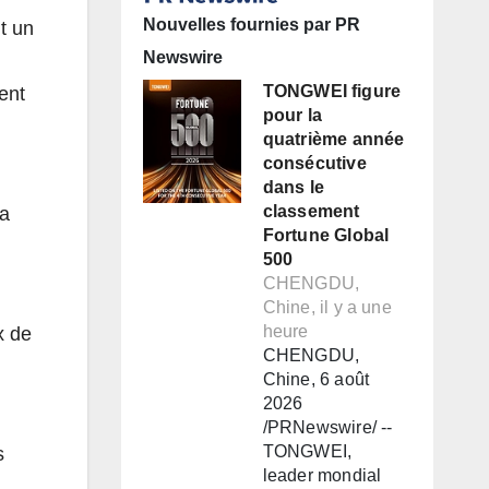
Nouvelles fournies par PR
t un
Newswire
TONGWEI figure
rent
pour la
quatrième année
consécutive
dans le
classement
la
Fortune Global
500
CHENGDU,
Chine, il y a une
heure
x de
CHENGDU,
Chine, 6 août
2026
/PRNewswire/ --
TONGWEI,
s
leader mondial