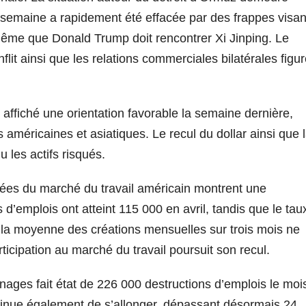
 semaine a rapidement été effacée par des frappes visan
même que Donald Trump doit rencontrer Xi Jinping. Le
nflit ainsi que les relations commerciales bilatérales figu
affiché une orientation favorable la semaine dernière,
méricaines et asiatiques. Le recul du dollar ainsi que 
 les actifs risqués.
nnées du marché du travail américain montrent une
 d’emplois ont atteint 115 000 en avril, tandis que le tau
 la moyenne des créations mensuelles sur trois mois ne
ticipation au marché du travail poursuit son recul.
ages fait état de 226 000 destructions d’emplois le moi
inue également de s’allonger, dépassant désormais 24