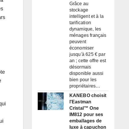
Grâce au
es
stockage
intelligent et à la
ars
tarification
dynamique, les
ménages français
peuvent
économiser
jusqu'à 625 € par
an ; cette offre est
désormais
ote
disponible aussi
bien pour les
e
propriétaires…
KANEBO choisit
l'Eastman
qui
Cristal™ One
IM812 pour ses
ui
emballages de
luxe à capuchon