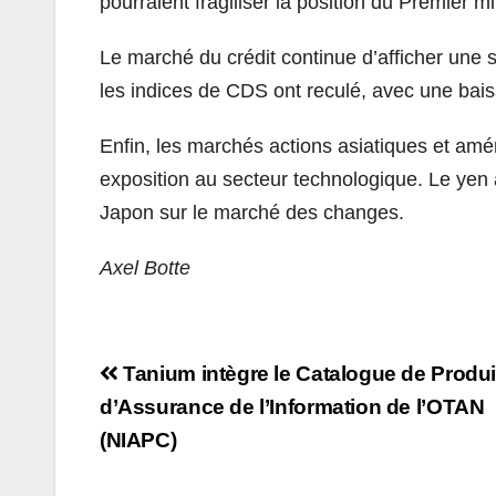
pourraient fragiliser la position du Premier m
Le marché du crédit continue d’afficher une 
les indices de CDS ont reculé, avec une bais
Enfin, les marchés actions asiatiques et amér
exposition au secteur technologique. Le yen 
Japon sur le marché des changes.
Axel Botte
Navigation
Tanium intègre le Catalogue de Produi
de
d’Assurance de l’Information de l’OTAN
(NIAPC)
l’article