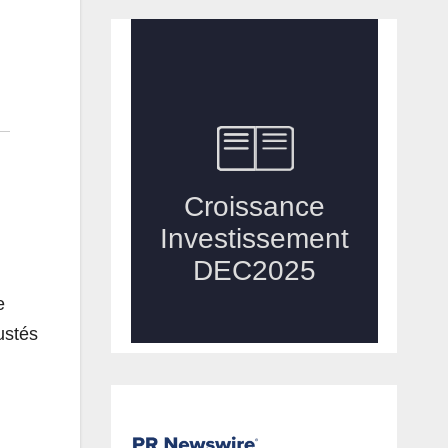
e
ustés