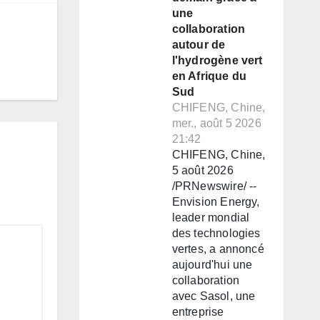
une
collaboration
autour de
l'hydrogène vert
en Afrique du
Sud
CHIFENG, Chine,
mer., août 5 2026
21:42
CHIFENG, Chine,
5 août 2026
/PRNewswire/ --
Envision Energy,
leader mondial
des technologies
vertes, a annoncé
aujourd'hui une
collaboration
avec Sasol, une
entreprise