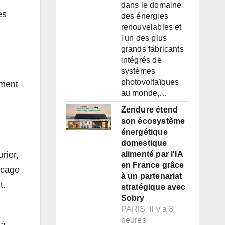
dans le domaine
es
des énergies
renouvelables et
l'un des plus
grands fabricants
intégrés de
systèmes
photovoltaïques
ement
au monde,…
Zendure étend
son écosystème
énergétique
domestique
rier,
alimenté par l'IA
en France grâce
ocage
à un partenariat
t.
stratégique avec
Sobry
PARIS, il y a 3
heures
 à