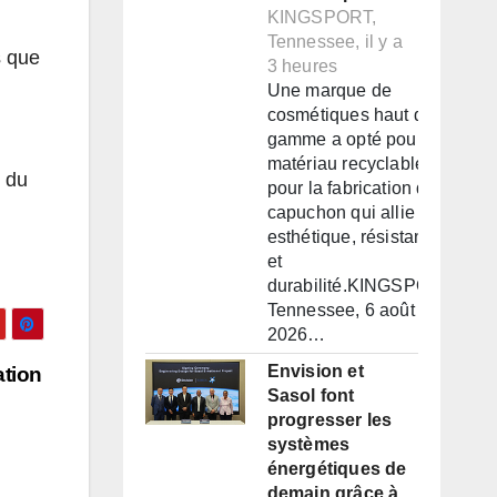
KINGSPORT,
Tennessee, il y a
s que
3 heures
Une marque de
cosmétiques haut de
gamme a opté pour un
matériau recyclable
e du
pour la fabrication d'un
capuchon qui allie
esthétique, résistance
et
durabilité.KINGSPORT,
Tennessee, 6 août
2026…
Envision et
ation
Sasol font
progresser les
systèmes
énergétiques de
demain grâce à