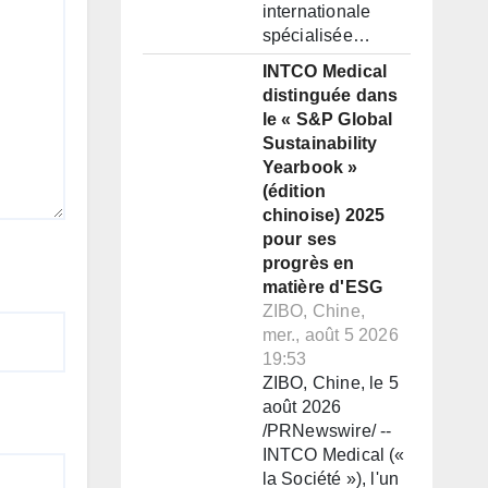
internationale
spécialisée…
INTCO Medical
distinguée dans
le « S&P Global
Sustainability
Yearbook »
(édition
chinoise) 2025
pour ses
progrès en
matière d'ESG
ZIBO, Chine,
mer., août 5 2026
19:53
ZIBO, Chine, le 5
août 2026
/PRNewswire/ --
INTCO Medical («
la Société »), l'un