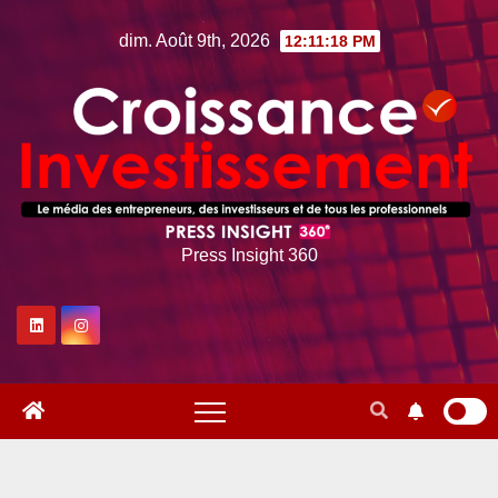
Skip
dim. Août 9th, 2026
12:11:19 PM
to
content
Press Insight 360