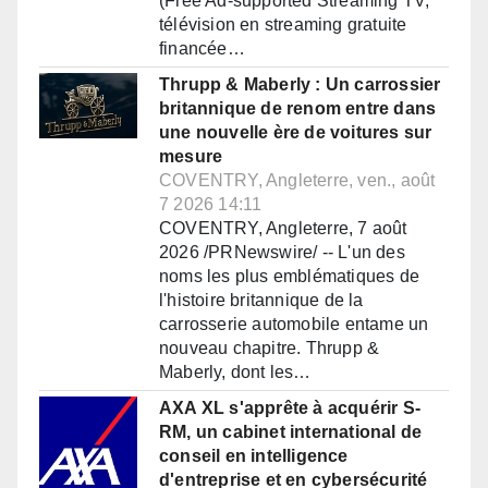
(Free Ad-supported Streaming TV,
télévision en streaming gratuite
financée…
Thrupp & Maberly : Un carrossier
britannique de renom entre dans
une nouvelle ère de voitures sur
mesure
COVENTRY, Angleterre, ven., août
7 2026 14:11
COVENTRY, Angleterre, 7 août
2026 /PRNewswire/ -- L'un des
noms les plus emblématiques de
l'histoire britannique de la
carrosserie automobile entame un
nouveau chapitre. Thrupp &
Maberly, dont les…
AXA XL s'apprête à acquérir S-
RM, un cabinet international de
conseil en intelligence
d'entreprise et en cybersécurité