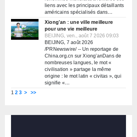
liens avec les principaux détaillants
américains spécialisés dans…
Xiong'an : une ville meilleure
pour une vie meilleure
BEIJING, ven., août 7 2026 09:03
BEIJING, 7 août 2026
/PRNewswire/ -- Un reportage de
China.org.cn sur Xiong'anDans de
nombreuses langues, le mot «
civilisation » partage la même
origine : le mot latin « civitas », qui
signifie «…
1
2
3
>
>>