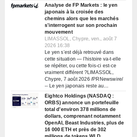
Analyse de FP Markets : le yen
japonais à la croisée des
chemins alors que les marchés
s'interrogent sur son prochain
mouvement
LIMASSOL, Chypre, ven., août 7
2026 16:38
Le yen s'est déjà retrouvé dans
cette situation — l'histoire va-t-elle
se répéter, ou cette fois-ci est-ce
vraiment différent ?LIMASSOL,
Chypre, 7 août 2026 /PRNewswire/
-- Le yen japonais reste au…
Eightco Holdings (NASDAQ :
ORBS) annonce un portefeuille
total d'environ 378 millions de
dollars, comprenant notamment
OpenAI, Beast Industries, plus de
16 000 ETH et près de 302
millions de tokens WLD