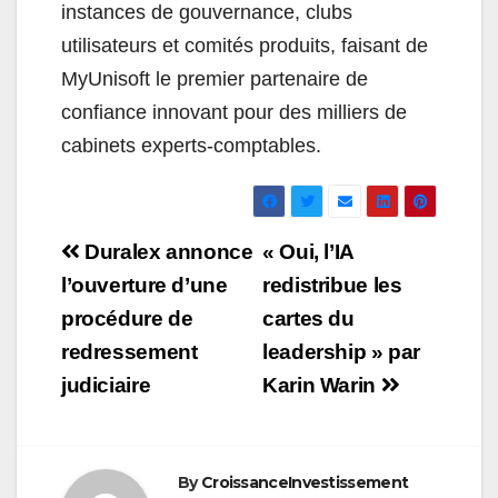
instances de gouvernance, clubs
utilisateurs et comités produits, faisant de
MyUnisoft le premier partenaire de
confiance innovant pour des milliers de
cabinets experts-comptables.
Navigation
Duralex annonce
« Oui, l’IA
de
l’ouverture d’une
redistribue les
procédure de
cartes du
l’article
redressement
leadership » par
judiciaire
Karin Warin
By
CroissanceInvestissement