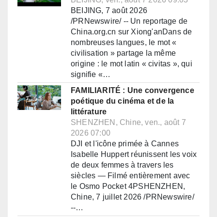
BEIJING, 7 août 2026
/PRNewswire/ -- Un reportage de
China.org.cn sur Xiong'anDans de
nombreuses langues, le mot «
civilisation » partage la même
origine : le mot latin « civitas », qui
signifie «…
FAMILIARITÉ : Une convergence
poétique du cinéma et de la
littérature
SHENZHEN, Chine, ven., août 7
2026 07:00
DJI et l'icône primée à Cannes
Isabelle Huppert réunissent les voix
de deux femmes à travers les
siècles — Filmé entièrement avec
le Osmo Pocket 4PSHENZHEN,
Chine, 7 juillet 2026 /PRNewswire/
--…