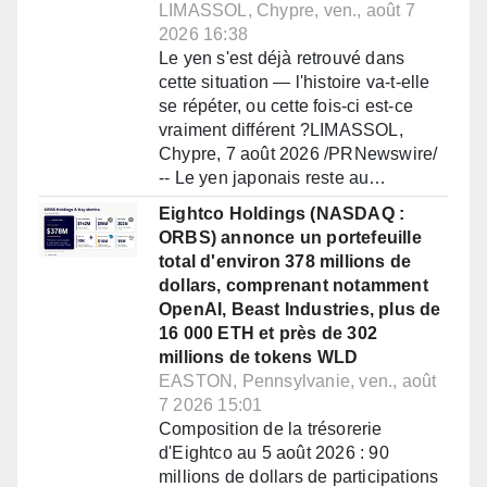
LIMASSOL, Chypre, ven., août 7
2026 16:38
Le yen s'est déjà retrouvé dans
cette situation — l'histoire va-t-elle
se répéter, ou cette fois-ci est-ce
vraiment différent ?LIMASSOL,
Chypre, 7 août 2026 /PRNewswire/
-- Le yen japonais reste au…
Eightco Holdings (NASDAQ :
ORBS) annonce un portefeuille
total d'environ 378 millions de
dollars, comprenant notamment
OpenAI, Beast Industries, plus de
16 000 ETH et près de 302
millions de tokens WLD
EASTON, Pennsylvanie, ven., août
7 2026 15:01
Composition de la trésorerie
d'Eightco au 5 août 2026 : 90
millions de dollars de participations