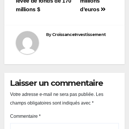
de
levée de fonds de 170
millions
millions $
d’euros
l’article
By
CroissanceInvestissement
Laisser un commentaire
Votre adresse e-mail ne sera pas publiée.
Les
champs obligatoires sont indiqués avec
*
Commentaire
*