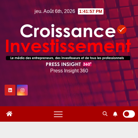
Skip
jeu. Août 6th, 2026
1:41:58 PM
to
content
Press Insight 360