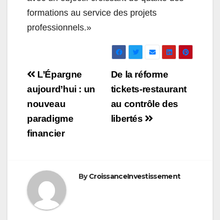
formations au service des projets
professionnels.»
Navigation
L’Épargne
De la réforme
de
aujourd’hui : un
tickets-restaurant
nouveau
au contrôle des
l’article
paradigme
libertés
financier
By
CroissanceInvestissement