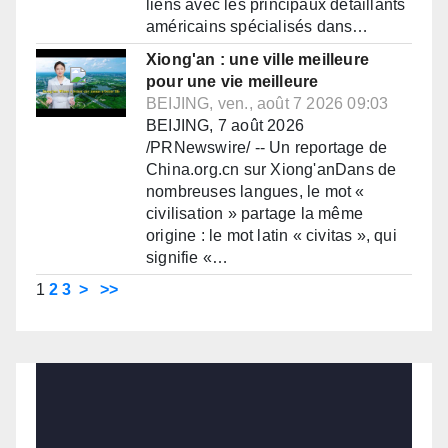
liens avec les principaux détaillants
américains spécialisés dans…
Xiong'an : une ville meilleure
pour une vie meilleure
BEIJING, ven., août 7 2026 09:03
BEIJING, 7 août 2026
/PRNewswire/ -- Un reportage de
China.org.cn sur Xiong'anDans de
nombreuses langues, le mot «
civilisation » partage la même
origine : le mot latin « civitas », qui
signifie «…
1
2
3
>
>>