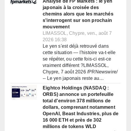
Analyse de FP Markets : le yen
japonais à la croisée des
chemins alors que les marchés
s'interrogent sur son prochain
mouvement
LIMASSOL, Chypre, ven., août 7
2026 16:38
Le yen s'est déjà retrouvé dans
cette situation — l'histoire va-t-elle
se répéter, ou cette fois-ci est-ce
vraiment différent ?LIMASSOL,
Chypre, 7 août 2026 /PRNewswire/
-- Le yen japonais reste au…
Eightco Holdings (NASDAQ :
ORBS) annonce un portefeuille
total d'environ 378 millions de
dollars, comprenant notamment
OpenAI, Beast Industries, plus de
16 000 ETH et près de 302
millions de tokens WLD