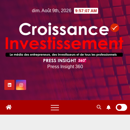
Skip
dim. Août 9th, 2026
9:57:09 AM
to
content
Press Insight 360