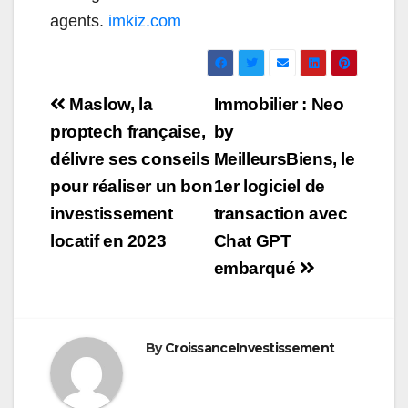
agents.
imkiz.com
Navigation
Maslow, la
Immobilier : Neo
de
proptech française,
by
délivre ses conseils
MeilleursBiens, le
l’article
pour réaliser un bon
1er logiciel de
investissement
transaction avec
locatif en 2023
Chat GPT
embarqué
By
CroissanceInvestissement