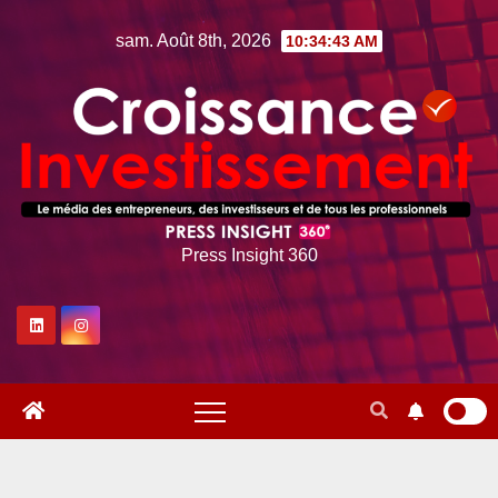
Skip
sam. Août 8th, 2026
10:34:44 AM
to
content
Press Insight 360