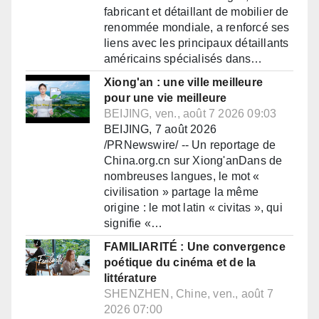
fabricant et détaillant de mobilier de
renommée mondiale, a renforcé ses
liens avec les principaux détaillants
américains spécialisés dans…
Xiong'an : une ville meilleure
pour une vie meilleure
BEIJING, ven., août 7 2026 09:03
BEIJING, 7 août 2026
/PRNewswire/ -- Un reportage de
China.org.cn sur Xiong'anDans de
nombreuses langues, le mot «
civilisation » partage la même
origine : le mot latin « civitas », qui
signifie «…
FAMILIARITÉ : Une convergence
poétique du cinéma et de la
littérature
SHENZHEN, Chine, ven., août 7
2026 07:00