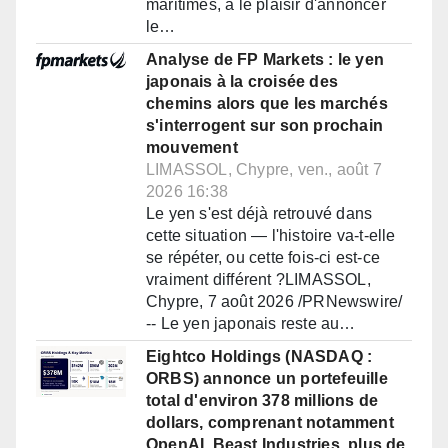
maritimes, a le plaisir d'annoncer
le…
Analyse de FP Markets : le yen
japonais à la croisée des
chemins alors que les marchés
s'interrogent sur son prochain
mouvement
LIMASSOL, Chypre, ven., août 7
2026 16:38
Le yen s'est déjà retrouvé dans
cette situation — l'histoire va-t-elle
se répéter, ou cette fois-ci est-ce
vraiment différent ?LIMASSOL,
Chypre, 7 août 2026 /PRNewswire/
-- Le yen japonais reste au…
Eightco Holdings (NASDAQ :
ORBS) annonce un portefeuille
total d'environ 378 millions de
dollars, comprenant notamment
OpenAI, Beast Industries, plus de