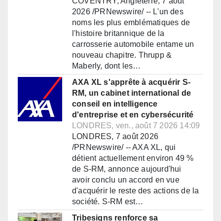
COVENTRY, Angleterre, 7 août
2026 /PRNewswire/ -- L'un des
noms les plus emblématiques de
l'histoire britannique de la
carrosserie automobile entame un
nouveau chapitre. Thrupp &
Maberly, dont les…
AXA XL s'apprête à acquérir S-
RM, un cabinet international de
conseil en intelligence
d'entreprise et en cybersécurité
LONDRES, ven., août 7 2026 14:09
LONDRES, 7 août 2026
/PRNewswire/ -- AXA XL, qui
détient actuellement environ 49 %
de S-RM, annonce aujourd'hui
avoir conclu un accord en vue
d'acquérir le reste des actions de la
société. S-RM est…
Tribesigns renforce sa