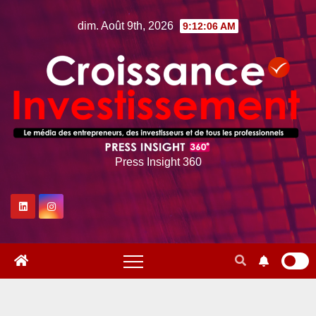
Skip
dim. Août 9th, 2026
9:12:07 AM
to
content
Press Insight 360