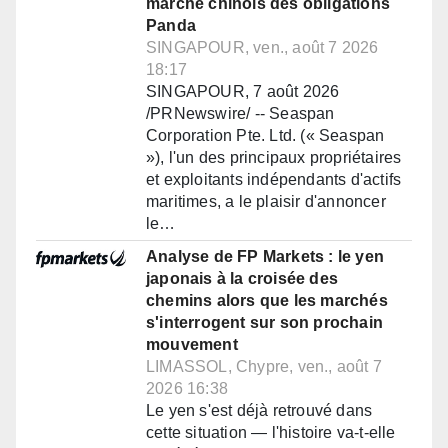
marché chinois des obligations
Panda
SINGAPOUR, ven., août 7 2026
18:17
SINGAPOUR, 7 août 2026
/PRNewswire/ -- Seaspan
Corporation Pte. Ltd. (« Seaspan
»), l'un des principaux propriétaires
et exploitants indépendants d'actifs
maritimes, a le plaisir d'annoncer
le…
Analyse de FP Markets : le yen
japonais à la croisée des
chemins alors que les marchés
s'interrogent sur son prochain
mouvement
LIMASSOL, Chypre, ven., août 7
2026 16:38
Le yen s'est déjà retrouvé dans
cette situation — l'histoire va-t-elle