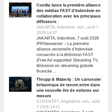
Coolita lance la première alliance
des médias FAST d'Indonésie en
collaboration avec les principaux
diffuseurs
JAKARTA, Indonésie, ven., août 7
2026 14:37
JAKARTA, Indonésie, 7 août 2026
/PRNewswire/ -- La première
alliance sectorielle d'Indonésie
consacrée à la télévision FAST
(Free Ad-supported Streaming TV,
télévision en streaming gratuite
financée…
Thrupp & Maberly : Un carrossier
britannique de renom entre dans
une nouvelle ère de voitures sur
mesure
COVENTRY, Angleterre, ven., août
7 2026 14:11