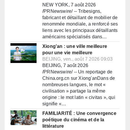
NEW YORK, 7 août 2026
/PRNewswire/ -- Tribesigns,
fabricant et détaillant de mobilier de
renommée mondiale, a renforcé ses
liens avec les principaux détaillants
américains spécialisés dans…
Xiong'an : une ville meilleure
pour une vie meilleure
BEIJING, ven., août 7 2026 09:03
BEIJING, 7 août 2026
/PRNewswire/ -- Un reportage de
China.org.cn sur Xiong'anDans de
nombreuses langues, le mot «
civilisation » partage la même
origine : le mot latin « civitas », qui
signifie «…
FAMILIARITÉ : Une convergence
poétique du cinéma et de la
littérature