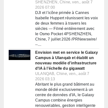
SHENZHEN, Chine, ven., août 7
2026 07:00
DJI et l'icône primée à Cannes
Isabelle Huppert réunissent les voix
de deux femmes à travers les
siècles — Filmé entièrement avec
le Osmo Pocket 4PSHENZHEN,
Chine, 7 juillet 2026 /PRNewswire/
--…
Envision met en service le Galaxy
Campus à Ulanqab et établit un
nouveau modèle d'infrastructure
d'IA à l'échelle du gigawatt
ULANQAB, Chine, ven., août 7
2026 03:13
Abritant le plus grand bâtiment au
monde dédié exclusivement à un
centre de données d'IA, le Galaxy
Campus combine énergies
renouvelables, gestion intelligente