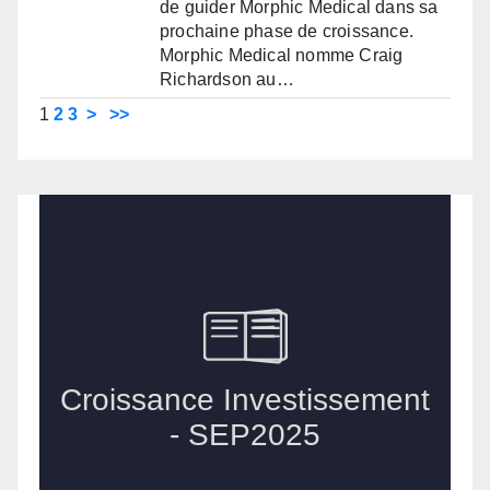
de guider Morphic Medical dans sa
prochaine phase de croissance.
Morphic Medical nomme Craig
Richardson au…
1
2
3
>
>>