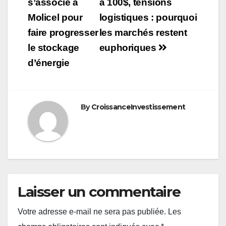
de
s’associe à
à 100$, tensions
Molicel pour
logistiques : pourquoi
l’article
faire progresser
les marchés restent
le stockage
euphoriques
d’énergie
By
CroissanceInvestissement
Laisser un commentaire
Votre adresse e-mail ne sera pas publiée.
Les