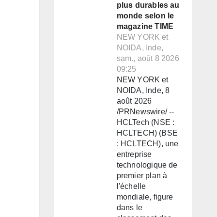
plus durables au
monde selon le
magazine TIME
NEW YORK et
NOIDA, Inde,
sam., août 8 2026
09:25
NEW YORK et
NOIDA, Inde, 8
août 2026
/PRNewswire/ --
HCLTech (NSE :
HCLTECH) (BSE
: HCLTECH), une
entreprise
technologique de
premier plan à
l'échelle
mondiale, figure
dans le