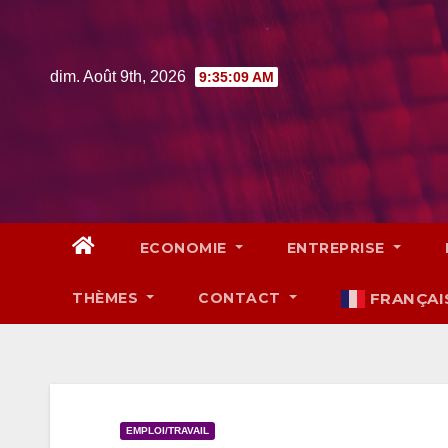
Skip
to
content
dim. Août 9th, 2026
9:35:10 AM
ECONOMIE
ENTREPRISE
THÈMES
CONTACT
FRANÇAI
EMPLOI/TRAVAIL