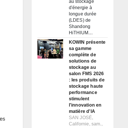
au stockage
d'énergie à
longue durée
(LDES) de
Shandong
HiTHIUM…
KOWIN présente
sa gamme
complète de
solutions de
stockage au
salon FMS 2026
: les produits de
stockage haute
performance
stimulent
l'innovation en
matière d'IA
SAN JOSÉ,
ses
Californie, sam.,