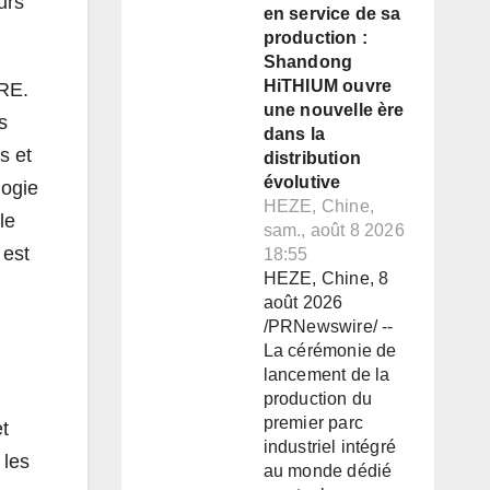
urs
en service de sa
production :
Shandong
HiTHIUM ouvre
ORE.
une nouvelle ère
s
dans la
s et
distribution
évolutive
logie
HEZE, Chine,
le
sam., août 8 2026
 est
18:55
HEZE, Chine, 8
août 2026
/PRNewswire/ --
La cérémonie de
lancement de la
production du
premier parc
t
industriel intégré
 les
au monde dédié