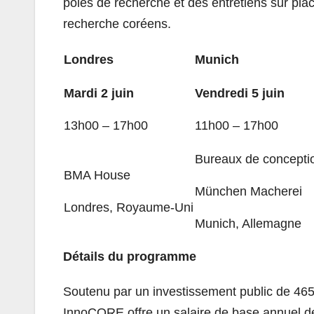
pôles de recherche et des entretiens sur pl
recherche coréens.
Londres
Munich
Mardi 2 juin
Vendredi 5 juin
13h00 – 17h00
11h00 – 17h00
Bureaux de concepti
BMA House
München Macherei
Londres, Royaume-Uni
Munich, Allemagne
Détails du programme
Soutenu par un investissement public de 465
InnoCORE offre un salaire de base annuel d