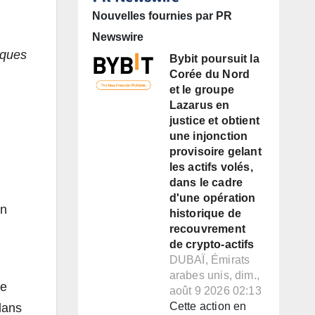
Nouvelles fournies par PR
Newswire
iques
Bybit poursuit la
Corée du Nord
et le groupe
Lazarus en
justice et obtient
une injonction
provisoire gelant
les actifs volés,
dans le cadre
d'une opération
en
historique de
recouvrement
de crypto-actifs
DUBAÏ, Émirats
arabes unis, dim.,
le
août 9 2026 02:13
Cette action en
dans