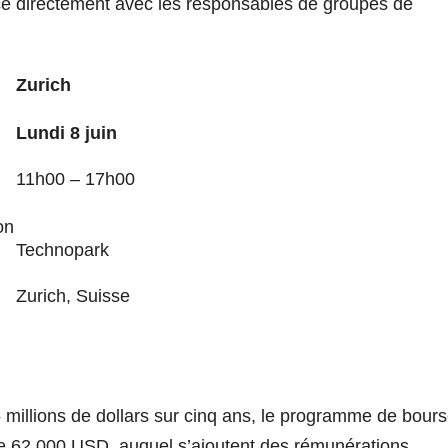
ace directement avec les responsables de groupes de
Zurich
Lundi 8 juin
11h00 – 17h00
on
Technopark
Zurich, Suisse
 millions de dollars sur cinq ans, le programme de bour
e 62 000 USD, auquel s’ajoutent des rémunérations