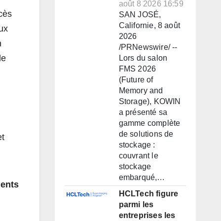
août 8 2026 16:59
ccès
SAN JOSÉ,
Californie, 8 août
ux
2026
n
/PRNewswire/ --
de
Lors du salon
FMS 2026
(Future of
Memory and
Storage), KOWIN
a présenté sa
gamme complète
de solutions de
et
stockage :
couvrant le
stockage
embarqué,…
ents
HCLTech figure
parmi les
entreprises les