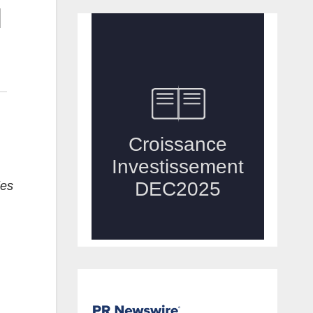
l
les