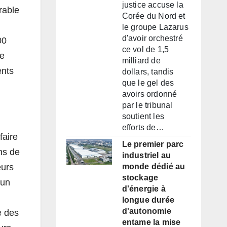
justice accuse la
rable
Corée du Nord et
le groupe Lazarus
d'avoir orchestré
00
ce vol de 1,5
le
milliard de
ents
dollars, tandis
que le gel des
avoirs ordonné
par le tribunal
soutient les
efforts de…
faire
Le premier parc
ns de
industriel au
eurs
monde dédié au
stockage
 un
d'énergie à
longue durée
d'autonomie
e des
entame la mise