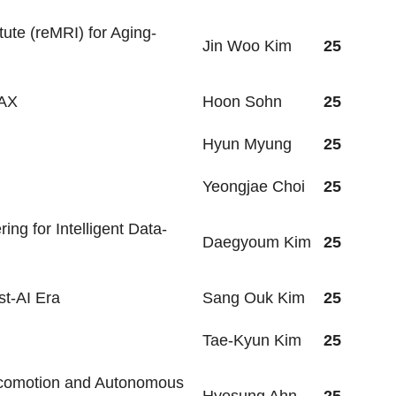
ute (reMRI) for Aging-
Jin Woo Kim
25
 AX
Hoon Sohn
25
Hyun Myung
25
Yeongjae Choi
25
g for Intelligent Data-
Daegyoum Kim
25
st-AI Era
Sang Ouk Kim
25
Tae-Kyun Kim
25
ocomotion and Autonomous
Hyosung Ahn
25