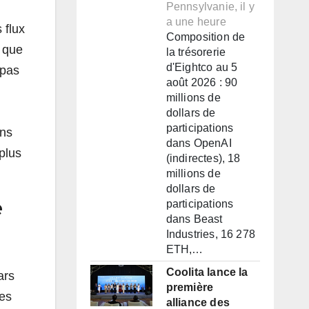
Pennsylvanie, il y
a une heure
 flux
Composition de
s que
la trésorerie
d'Eightco au 5
 pas
août 2026 : 90
millions de
dollars de
participations
ans
dans OpenAI
plus
(indirectes), 18
millions de
dollars de
e
participations
dans Beast
Industries, 16 278
ETH,…
Coolita lance la
ars
première
tes
alliance des