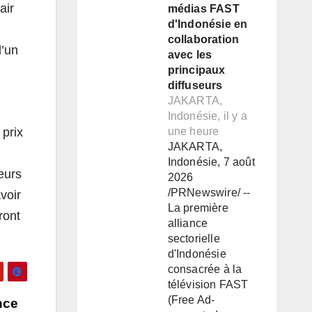
air
médias FAST
d'Indonésie en
collaboration
d’un
avec les
principaux
diffuseurs
JAKARTA,
Indonésie, il y a
prix
une heure
JAKARTA,
Indonésie, 7 août
eurs
2026
/PRNewswire/ --
voir
La première
ront
alliance
sectorielle
d'Indonésie
consacrée à la
télévision FAST
(Free Ad-
nce