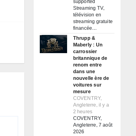
supported
Streaming TV,
télévision en
streaming gratuite
financée…
Thrupp &
Maberly : Un
carrossier
britannique de
renom entre
dans une
nouvelle ère de
voitures sur
mesure
COVENTRY,
Angleterre, il y a
2 heures
COVENTRY,
Angleterre, 7 août
2026