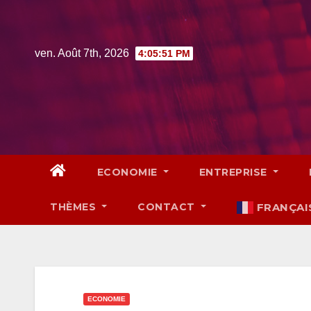
Skip
to
content
ven. Août 7th, 2026
4:05:52 PM
ECONOMIE
ENTREPRISE
THÈMES
CONTACT
FRANÇAI
ECONOMIE