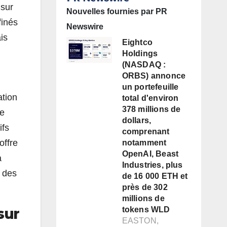
 sur
Nouvelles fournies par PR
finés
Newswire
is
Eightco
Holdings
(NASDAQ :
ORBS) annonce
un portefeuille
ation
total d'environ
378 millions de
le
dollars,
ifs
comprenant
offre
notamment
OpenAI, Beast
à
Industries, plus
e des
de 16 000 ETH et
près de 302
millions de
sur
tokens WLD
EASTON,