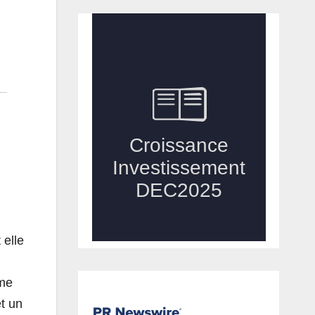
 elle
,
ême
et un