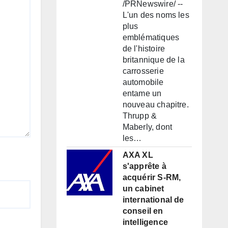
/PRNewswire/ --
L'un des noms les
plus
emblématiques
de l'histoire
britannique de la
carrosserie
automobile
entame un
nouveau chapitre.
Thrupp &
Maberly, dont
les…
AXA XL
s'apprête à
acquérir S-RM,
un cabinet
international de
conseil en
intelligence