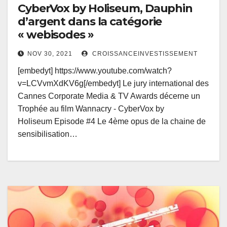
CyberVox by Holiseum, Dauphin
d’argent dans la catégorie
« webisodes »
NOV 30, 2021
CROISSANCEINVESTISSEMENT
[embedyt] https://www.youtube.com/watch?
v=LCVvmXdKV6g[/embedyt] Le jury international des
Cannes Corporate Media & TV Awards décerne un
Trophée au film Wannacry - CyberVox by
Holiseum Episode #4 Le 4ème opus de la chaine de
sensibilisation…