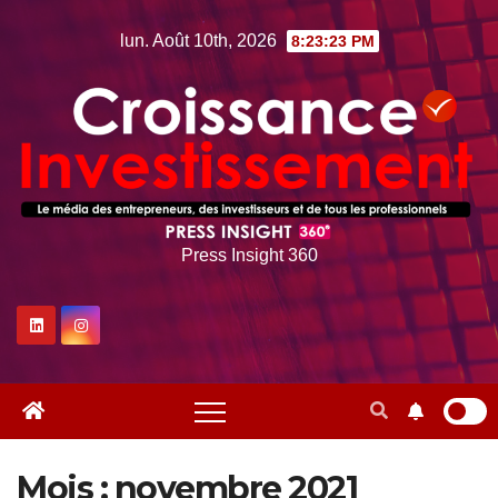
Skip
lun. Août 10th, 2026
8:23:25 PM
to
content
Press Insight 360
Mois :
novembre 2021