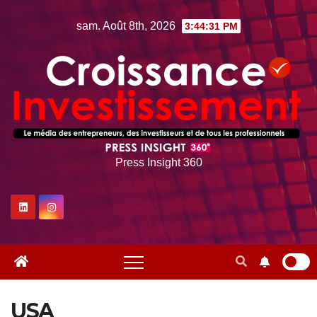
Skip
sam. Août 8th, 2026
3:44:33 PM
to
content
Press Insight 360
USA