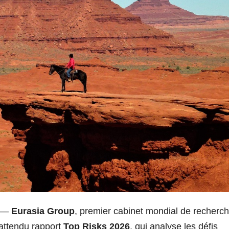
—
Eurasia Group
, premier cabinet mondial de recherch
 attendu rapport
Top Risks 2026
, qui analyse les défis