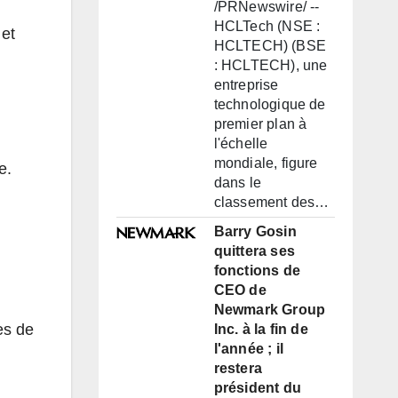
/PRNewswire/ --
HCLTech (NSE :
 et
HCLTECH) (BSE
: HCLTECH), une
entreprise
technologique de
premier plan à
l'échelle
mondiale, figure
e.
dans le
classement des…
Barry Gosin
quittera ses
fonctions de
CEO de
Newmark Group
es de
Inc. à la fin de
l'année ; il
restera
président du