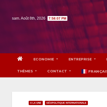
Skip
to
content
sam. Août 8th, 2026
7:58:09 PM
ECONOMIE
ENTREPRISE
THÈMES
CONTACT
FRANÇAI
A LA UNE
GÉOPOLITIQUE INTERNATIONALE