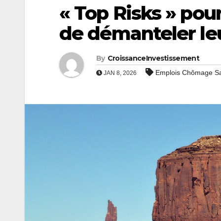
« Top Risks » pour
de démanteler le
By
CroissanceInvestissement
Emplois Chômage Sal
JAN 8, 2026