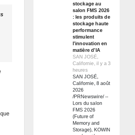
stockage au
salon FMS 2026
us
: les produits de
stockage haute
performance
stimulent
l'innovation en
matière d'IA
SAN JOSÉ,
Californie, il y a 3
heures
e
SAN JOSÉ,
Californie, 8 août
2026
/PRNewswire/ --
Lors du salon
FMS 2026
ique
(Future of
Memory and
Storage), KOWIN