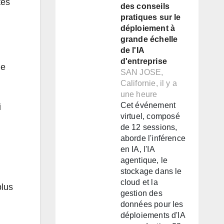
tés
des conseils
pratiques sur le
déploiement à
grande échelle
de l'IA
d'entreprise
de
SAN JOSE,
Californie, il y a
une heure
Cet événement
i
virtuel, composé
de 12 sessions,
aborde l'inférence
en IA, l'IA
agentique, le
stockage dans le
cloud et la
plus
gestion des
données pour les
déploiements d'IA