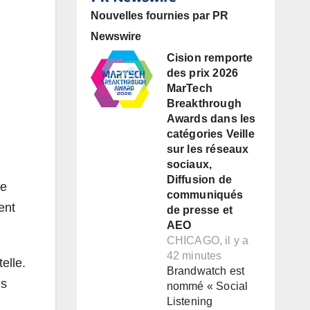
Nouvelles fournies par PR
Newswire
Cision remporte
des prix 2026
MarTech
Breakthrough
Awards dans les
catégories Veille
sur les réseaux
sociaux,
Diffusion de
ée
communiqués
ent
de presse et
AEO
CHICAGO, il y a
42 minutes
elle.
Brandwatch est
es
nommé « Social
Listening