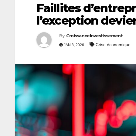
Faillites d’entrep
l’exception devie
By
CroissanceInvestissement
Crise économique
JAN 8, 2026