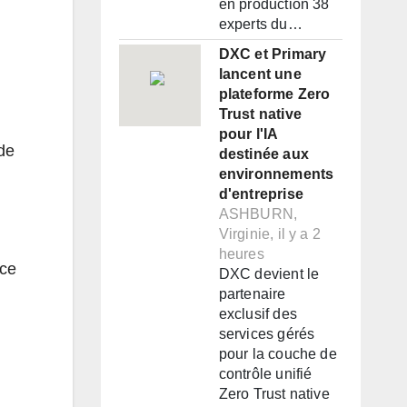
en production 38
experts du…
DXC et Primary
lancent une
plateforme Zero
Trust native
pour l'IA
de
destinée aux
environnements
d'entreprise
ASHBURN,
Virginie, il y a 2
heures
nce
DXC devient le
partenaire
exclusif des
services gérés
pour la couche de
contrôle unifié
Zero Trust native