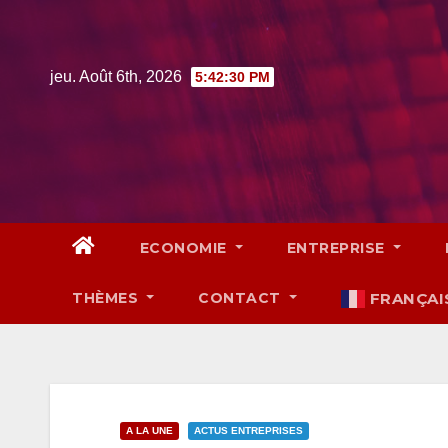
Skip
to
content
jeu. Août 6th, 2026
5:42:32 PM
ECONOMIE
ENTREPRISE
THÈMES
CONTACT
FRANÇAI
A LA UNE
ACTUS ENTREPRISES