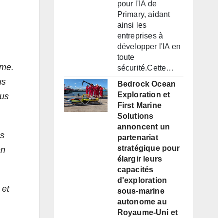
pour l'IA de
Primary, aidant
ainsi les
entreprises à
développer l'IA en
toute
rme.
sécurité.Cette…
us
Bedrock Ocean
Exploration et
lus
First Marine
Solutions
annoncent un
es
partenariat
stratégique pour
en
élargir leurs
capacités
d'exploration
 et
sous-marine
autonome au
Royaume-Uni et