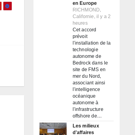
en Europe
RICHMOND,
Californie, il y a 2
m
heures
Cet accord
prévoit
l'installation de la
technologie
autonome de
Bedrock dans le
site de FMS en
mer du Nord,
associant ainsi
l'intelligence
océanique
autonome à
l'infrastructure
offshore de…
Les milieux
d'affaires