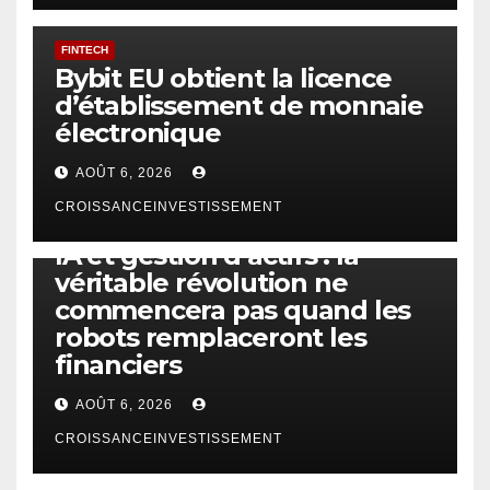
FINTECH
Bybit EU obtient la licence
d’établissement de monnaie
électronique
AOÛT 6, 2026
CROISSANCEINVESTISSEMENT
IA
TECHNOLOGIE
IA et gestion d’actifs : la
véritable révolution ne
commencera pas quand les
robots remplaceront les
financiers
AOÛT 6, 2026
CROISSANCEINVESTISSEMENT