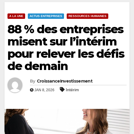
A LA UNE
ACTUS ENTREPRISES
RESSOURCES HUMAINES
88 % des entreprises
misent sur l’intérim
pour relever les défis
de demain
By
CroissanceInvestissement
Intérim
JAN 8, 2026