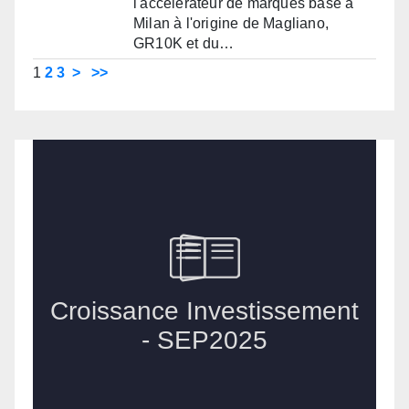
l'accélérateur de marques basé à
Milan à l'origine de Magliano,
GR10K et du…
1
2
3
>
>>