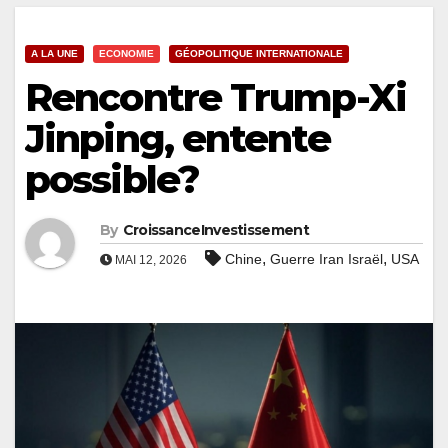
A LA UNE
ECONOMIE
GÉOPOLITIQUE INTERNATIONALE
Rencontre Trump-Xi
Jinping, entente
possible?
By
CroissanceInvestissement
,
,
Chine
Guerre Iran Israël
USA
MAI 12, 2026