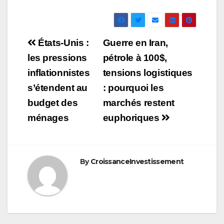
Navigation
États-Unis :
Guerre en Iran,
de
les pressions
pétrole à 100$,
inflationnistes
tensions logistiques
l’article
s’étendent au
: pourquoi les
budget des
marchés restent
ménages
euphoriques
By
CroissanceInvestissement