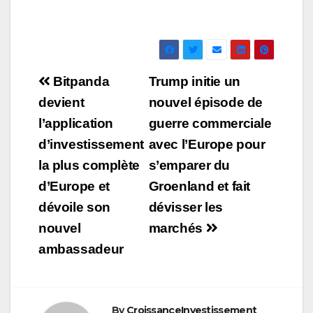
Navigation
Bitpanda
Trump initie un
de
devient
nouvel épisode de
l’application
guerre commerciale
l’article
d’investissement
avec l’Europe pour
la plus complète
s’emparer du
d’Europe et
Groenland et fait
dévoile son
dévisser les
nouvel
marchés
ambassadeur
By
CroissanceInvestissement