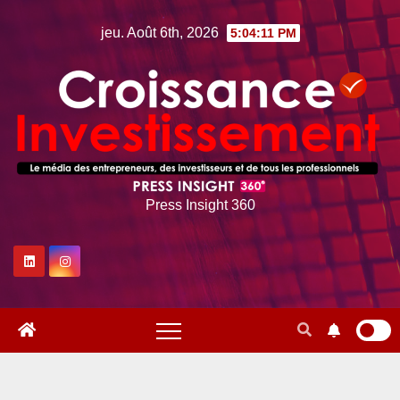
Skip
jeu. Août 6th, 2026
5:04:12 PM
to
content
Press Insight 360