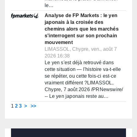
le…
Analyse de FP Markets : le yen
japonais à la croisée des
chemins alors que les marchés
s'interrogent sur son prochain
mouvement
LIMASSOL, Chypre, ven., août 7
2026 16:38
Le yen s'est déjà retrouvé dans
cette situation — l'histoire va-t-elle
se répéter, ou cette fois-ci est-ce
vraiment différent ?LIMASSOL,
Chypre, 7 août 2026 /PRNewswire/
-- Le yen japonais reste au…
1
2
3
>
>>