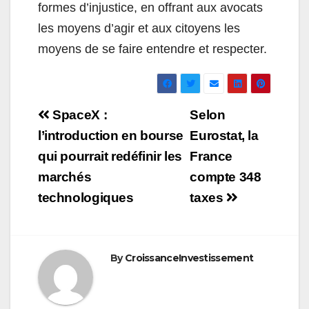
formes d’injustice, en offrant aux avocats
les moyens d’agir et aux citoyens les
moyens de se faire entendre et respecter.
Navigation
SpaceX :
Selon
de
l’introduction en bourse
Eurostat, la
qui pourrait redéfinir les
France
l’article
marchés
compte 348
technologiques
taxes
By
CroissanceInvestissement