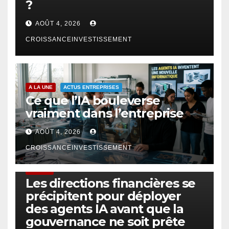
?
AOÛT 4, 2026
CROISSANCEINVESTISSEMENT
A LA UNE
ACTUS ENTREPRISES
Ce que l’IA bouleverse
vraiment dans l’entreprise
AOÛT 4, 2026
CROISSANCEINVESTISSEMENT
FINTECH
Les directions financières se
précipitent pour déployer
des agents IA avant que la
gouvernance ne soit prête