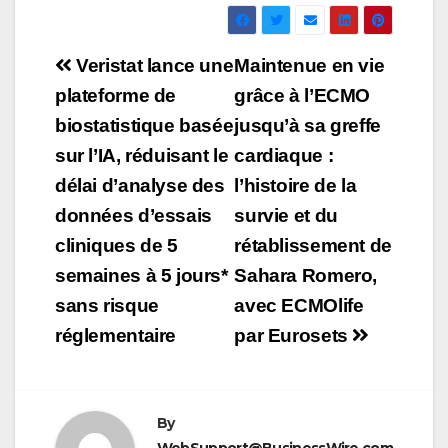
Navigation
Veristat lance une
Maintenue en vie
de
plateforme de
grâce à l’ECMO
biostatistique basée
jusqu’à sa greffe
l’article
sur l’IA, réduisant le
cardiaque :
délai d’analyse des
l’histoire de la
données d’essais
survie et du
cliniques de 5
rétablissement de
semaines à 5 jours*
Sahara Romero,
sans risque
avec ECMOlife
réglementaire
par Eurosets
By