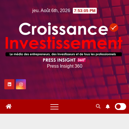
Skip
jeu. Août 6th, 2026
7:53:06 PM
to
content
Press Insight 360