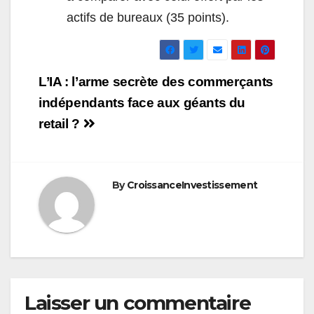
actifs de bureaux (35 points).
Navigation
L’IA : l’arme secrète des commerçants
de
indépendants face aux géants du
retail ?
l’article
By
CroissanceInvestissement
Laisser un commentaire