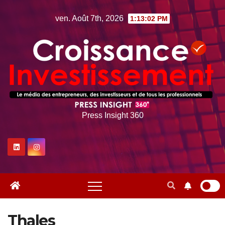
Skip
ven. Août 7th, 2026
1:13:03 PM
to
content
Press Insight 360
Thales