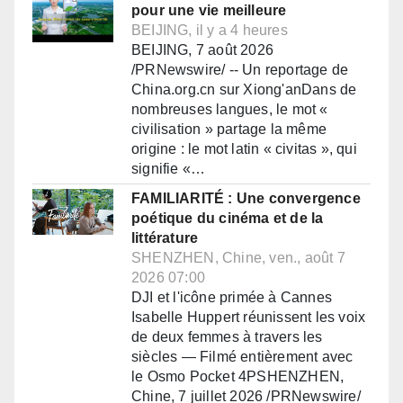
pour une vie meilleure
BEIJING, il y a 4 heures
BEIJING, 7 août 2026
/PRNewswire/ -- Un reportage de
China.org.cn sur Xiong'anDans de
nombreuses langues, le mot «
civilisation » partage la même
origine : le mot latin « civitas », qui
signifie «…
FAMILIARITÉ : Une convergence
poétique du cinéma et de la
littérature
SHENZHEN, Chine, ven., août 7
2026 07:00
DJI et l'icône primée à Cannes
Isabelle Huppert réunissent les voix
de deux femmes à travers les
siècles — Filmé entièrement avec
le Osmo Pocket 4PSHENZHEN,
Chine, 7 juillet 2026 /PRNewswire/