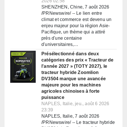
2026 02:58
SHENZHEN, Chine, 7 août 2026
/PRNewswire/ -- Le lien entre
climat et commerce est devenu un
enjeu majeur pour la région Asie-
Pacifique, un thème qui a attiré
près d'une centaine
d'universitaires,…
Présélectionné dans deux
catégories des prix « Tracteur de
l'année 2027 » (TOTY 2027), le
tracteur hybride Zoomlion
DV3504 marque une avancée
majeure pour les machines
agricoles chinoises à forte
puissance
NAPLES, Italie, jeu., août 6 2026
23:39
NAPLES, Italie, 7 août 2026
/PRNewswire/ -- Le tracteur hybride