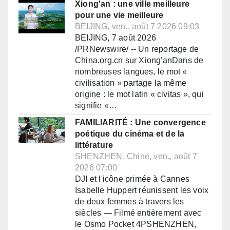
Xiong'an : une ville meilleure
pour une vie meilleure
BEIJING, ven., août 7 2026 09:03
BEIJING, 7 août 2026
/PRNewswire/ -- Un reportage de
China.org.cn sur Xiong'anDans de
nombreuses langues, le mot «
civilisation » partage la même
origine : le mot latin « civitas », qui
signifie «…
FAMILIARITÉ : Une convergence
poétique du cinéma et de la
littérature
SHENZHEN, Chine, ven., août 7
2026 07:00
DJI et l'icône primée à Cannes
Isabelle Huppert réunissent les voix
de deux femmes à travers les
siècles — Filmé entièrement avec
le Osmo Pocket 4PSHENZHEN,