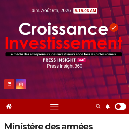
Skip
dim. Août 9th, 2026
5:15:07 AM
to
content
Press Insight 360
Ministére des armées