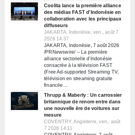
Coolita lance la première alliance
des médias FAST d'Indonésie en
collaboration avec les principaux
diffuseurs
JAKARTA, Indonésie, ven., août 7
2026 14:37
JAKARTA, Indonésie, 7 août 2026
/PRNewswire/ -- La première
alliance sectorielle d'Indonésie
consacrée à la télévision FAST
(Free Ad-supported Streaming TV,
télévision en streaming gratuite
financée…
Thrupp & Maberly : Un carrossier
britannique de renom entre dans
une nouvelle ère de voitures sur
mesure
COVENTRY, Angleterre, ven., août
7 2026 14:11
COVENTRY, Angleterre, 7 août