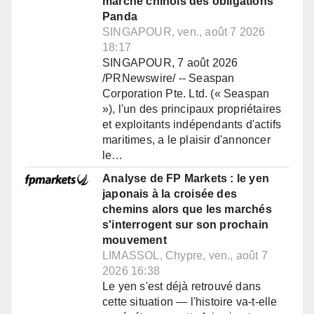
marché chinois des obligations
Panda
SINGAPOUR, ven., août 7 2026
18:17
SINGAPOUR, 7 août 2026
/PRNewswire/ -- Seaspan
Corporation Pte. Ltd. (« Seaspan
»), l'un des principaux propriétaires
et exploitants indépendants d'actifs
maritimes, a le plaisir d'annoncer
le…
Analyse de FP Markets : le yen
japonais à la croisée des
chemins alors que les marchés
s'interrogent sur son prochain
mouvement
LIMASSOL, Chypre, ven., août 7
2026 16:38
Le yen s'est déjà retrouvé dans
cette situation — l'histoire va-t-elle