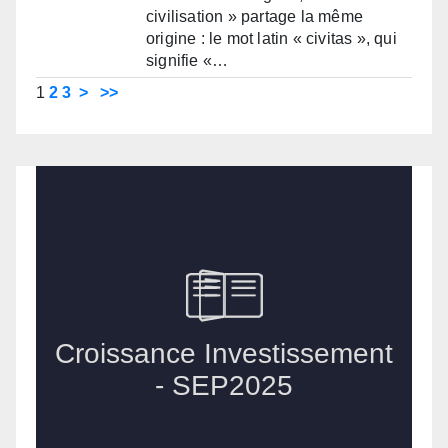
civilisation » partage la même
origine : le mot latin « civitas », qui
signifie «…
1
2
3
>
>>