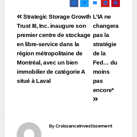
Navigation
Strategic Storage Growth
L’IA ne
de
Trust III, Inc. inaugure son
changera
premier centre de stockage
pas la
l’article
en libre-service dans la
stratégie
région métropolitaine de
de la
Montréal, avec un bien
Fed… du
immobilier de catégorie A
moins
situé à Laval
pas
encore*
By
CroissanceInvestissement