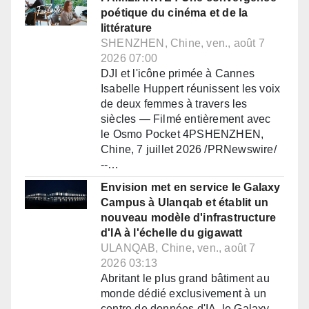
poétique du cinéma et de la
littérature
SHENZHEN, Chine, ven., août 7
2026 07:00
DJI et l'icône primée à Cannes
Isabelle Huppert réunissent les voix
de deux femmes à travers les
siècles — Filmé entièrement avec
le Osmo Pocket 4PSHENZHEN,
Chine, 7 juillet 2026 /PRNewswire/
--…
Envision met en service le Galaxy
Campus à Ulanqab et établit un
nouveau modèle d'infrastructure
d'IA à l'échelle du gigawatt
ULANQAB, Chine, ven., août 7
2026 03:13
Abritant le plus grand bâtiment au
monde dédié exclusivement à un
centre de données d'IA, le Galaxy