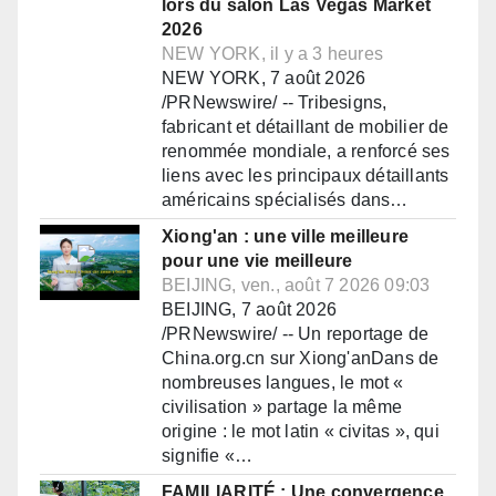
lors du salon Las Vegas Market
2026
NEW YORK, il y a 3 heures
NEW YORK, 7 août 2026
/PRNewswire/ -- Tribesigns,
fabricant et détaillant de mobilier de
renommée mondiale, a renforcé ses
liens avec les principaux détaillants
américains spécialisés dans…
Xiong'an : une ville meilleure
pour une vie meilleure
BEIJING, ven., août 7 2026 09:03
BEIJING, 7 août 2026
/PRNewswire/ -- Un reportage de
China.org.cn sur Xiong'anDans de
nombreuses langues, le mot «
civilisation » partage la même
origine : le mot latin « civitas », qui
signifie «…
FAMILIARITÉ : Une convergence