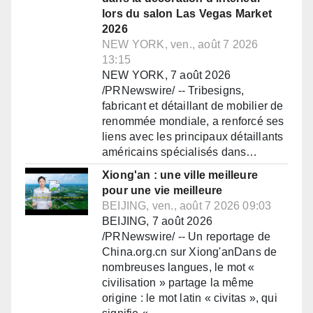
lors du salon Las Vegas Market
2026
NEW YORK, ven., août 7 2026
13:15
NEW YORK, 7 août 2026
/PRNewswire/ -- Tribesigns,
fabricant et détaillant de mobilier de
renommée mondiale, a renforcé ses
liens avec les principaux détaillants
américains spécialisés dans…
Xiong'an : une ville meilleure
pour une vie meilleure
BEIJING, ven., août 7 2026 09:03
BEIJING, 7 août 2026
/PRNewswire/ -- Un reportage de
China.org.cn sur Xiong'anDans de
nombreuses langues, le mot «
civilisation » partage la même
origine : le mot latin « civitas », qui