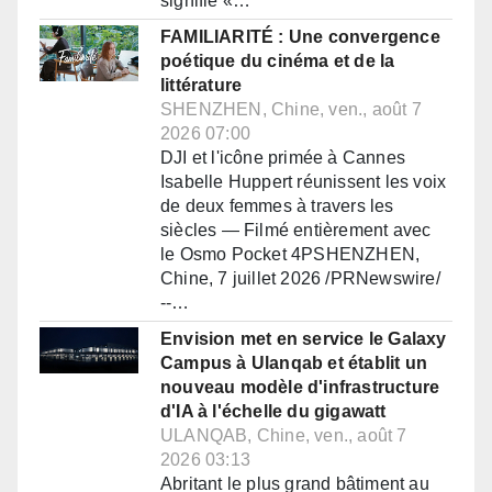
signifie «…
FAMILIARITÉ : Une convergence
poétique du cinéma et de la
littérature
SHENZHEN, Chine, ven., août 7
2026 07:00
DJI et l'icône primée à Cannes
Isabelle Huppert réunissent les voix
de deux femmes à travers les
siècles — Filmé entièrement avec
le Osmo Pocket 4PSHENZHEN,
Chine, 7 juillet 2026 /PRNewswire/
--…
Envision met en service le Galaxy
Campus à Ulanqab et établit un
nouveau modèle d'infrastructure
d'IA à l'échelle du gigawatt
ULANQAB, Chine, ven., août 7
2026 03:13
Abritant le plus grand bâtiment au