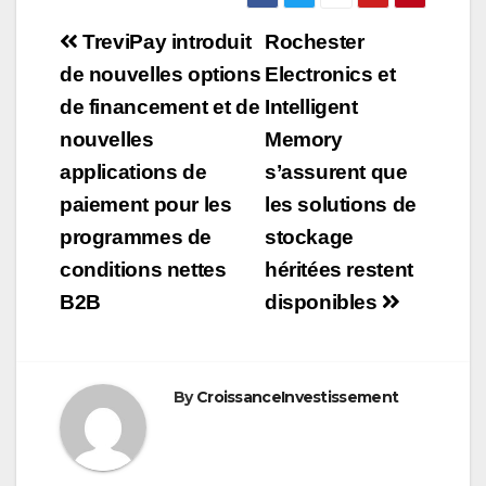
Navigation
TreviPay introduit
Rochester
de
de nouvelles options
Electronics et
de financement et de
Intelligent
l’article
nouvelles
Memory
applications de
s’assurent que
paiement pour les
les solutions de
programmes de
stockage
conditions nettes
héritées restent
B2B
disponibles
By
CroissanceInvestissement