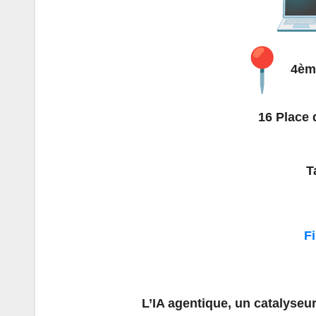
4ème
16 Place 
T
F
L’IA agentique, un catalyseur