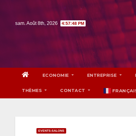
Skip
to
content
sam. Août 8th, 2026
4:57:49 PM
ECONOMIE
ENTREPRISE
THÈMES
CONTACT
FRANÇAI
EVENTS-SALONS