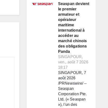
Seaspan devient
le premier
armateur et
opérateur
maritime
international à
accéder au
marché chinois
des obligations
Panda
SINGAPOUR,
ven., août 7 2026
18:17
SINGAPOUR, 7
août 2026
/PRNewswire/ --
Seaspan
Corporation Pte.
Ltd. (« Seaspan
»), l'un des