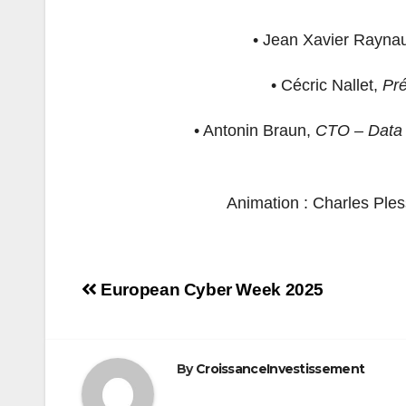
• Jean Xavier Rayna
• Cécric Nallet,
Pr
• Antonin Braun,
CTO – Data Sc
Animation : Charles Ples
Navigation
European Cyber Week 2025
de
l’article
By
CroissanceInvestissement