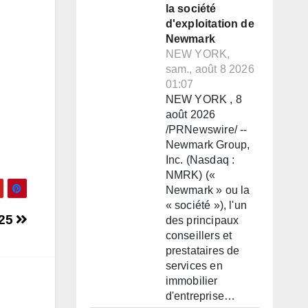
la société
d'exploitation de
Newmark
NEW YORK,
sam., août 8 2026
01:07
NEW YORK , 8
août 2026
/PRNewswire/ --
Newmark Group,
Inc. (Nasdaq :
NMRK) («
Newmark » ou la
« société »), l'un
025
des principaux
conseillers et
prestataires de
services en
immobilier
d'entreprise…