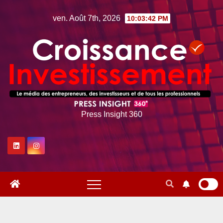
Skip
ven. Août 7th, 2026
10:03:43 PM
to
content
Press Insight 360