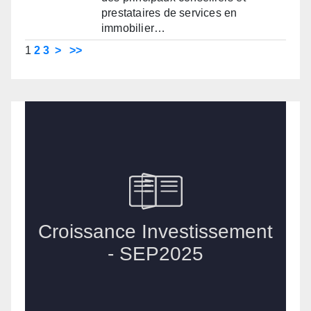
prestataires de services en
immobilier…
1
2
3
>
>>