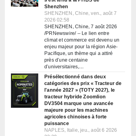
Shenzhen
SHENZHEN, Chine, ven., août 7
2026 02:58
SHENZHEN, Chine, 7 août 2026
/PRNewswire/ -- Le lien entre
climat et commerce est devenu un
enjeu majeur pour la région Asie-
Pacifique, un thème qui a attiré
près d'une centaine
d'universitaires,…
Présélectionné dans deux
catégories des prix « Tracteur de
l'année 2027 » (TOTY 2027), le
tracteur hybride Zoomlion
DV3504 marque une avancée
majeure pour les machines
agricoles chinoises à forte
puissance
NAPLES, Italie, jeu., août 6 2026