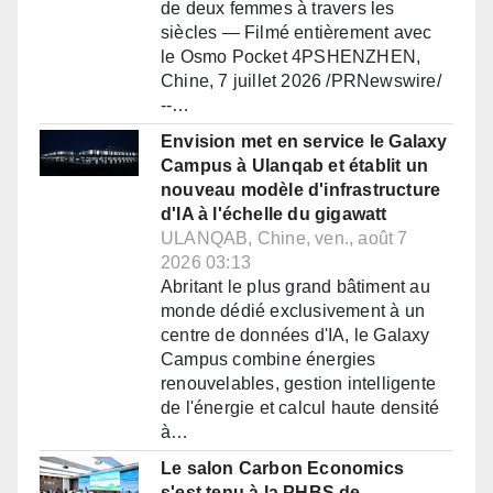
de deux femmes à travers les
siècles — Filmé entièrement avec
le Osmo Pocket 4PSHENZHEN,
Chine, 7 juillet 2026 /PRNewswire/
--…
Envision met en service le Galaxy
Campus à Ulanqab et établit un
nouveau modèle d'infrastructure
d'IA à l'échelle du gigawatt
ULANQAB, Chine, ven., août 7
2026 03:13
Abritant le plus grand bâtiment au
monde dédié exclusivement à un
centre de données d'IA, le Galaxy
Campus combine énergies
renouvelables, gestion intelligente
de l'énergie et calcul haute densité
à…
Le salon Carbon Economics
s'est tenu à la PHBS de