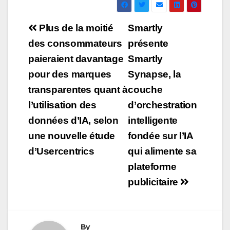
Navigation
Plus de la moitié
Smartly
de
des consommateurs
présente
paieraient davantage
Smartly
l’article
pour des marques
Synapse, la
transparentes quant à
couche
l’utilisation des
d’orchestration
données d’IA, selon
intelligente
une nouvelle étude
fondée sur l’IA
d’Usercentrics
qui alimente sa
plateforme
publicitaire
By