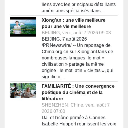
liens avec les principaux détaillants
américains spécialisés dans…
Xiong'an : une ville meilleure
pour une vie meilleure
BEIJING, ven., août 7 2026 09:03
BEIJING, 7 août 2026
/PRNewswire/ -- Un reportage de
China.org.cn sur Xiong'anDans de
nombreuses langues, le mot «
civilisation » partage la même
origine : le mot latin « civitas », qui
signifie «…
FAMILIARITÉ : Une convergence
poétique du cinéma et de la
littérature
SHENZHEN, Chine, ven., août 7
2026 07:00
DJI et l'icône primée à Cannes
Isabelle Huppert réunissent les voix