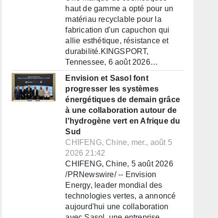
haut de gamme a opté pour un
matériau recyclable pour la
fabrication d'un capuchon qui
allie esthétique, résistance et
durabilité.KINGSPORT,
Tennessee, 6 août 2026…
Envision et Sasol font
progresser les systèmes
énergétiques de demain grâce
à une collaboration autour de
l'hydrogène vert en Afrique du
Sud
CHIFENG, Chine, mer., août 5
2026 21:42
CHIFENG, Chine, 5 août 2026
/PRNewswire/ -- Envision
Energy, leader mondial des
technologies vertes, a annoncé
aujourd'hui une collaboration
avec Sasol, une entreprise