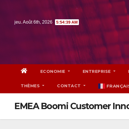
Skip
to
content
jeu. Août 6th, 2026
5:54:40 AM
ECONOMIE
ENTREPRISE
THÈMES
CONTACT
FRANÇAI
EMEA Boomi Customer Inno