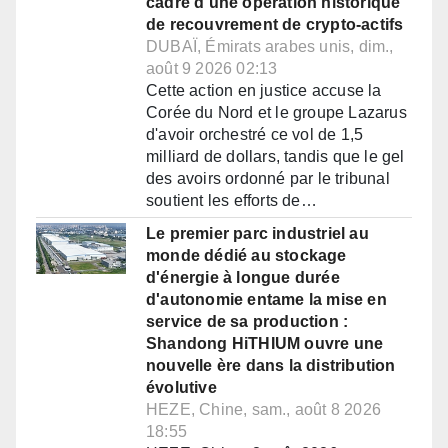
cadre d'une opération historique
de recouvrement de crypto-actifs
DUBAÏ, Émirats arabes unis, dim.,
août 9 2026 02:13
Cette action en justice accuse la
Corée du Nord et le groupe Lazarus
d'avoir orchestré ce vol de 1,5
milliard de dollars, tandis que le gel
des avoirs ordonné par le tribunal
soutient les efforts de…
Le premier parc industriel au
monde dédié au stockage
d'énergie à longue durée
d'autonomie entame la mise en
service de sa production :
Shandong HiTHIUM ouvre une
nouvelle ère dans la distribution
évolutive
HEZE, Chine, sam., août 8 2026
18:55