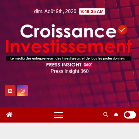
Skip
dim. Août 9th, 2026
9:46:36 AM
to
content
Press Insight 360