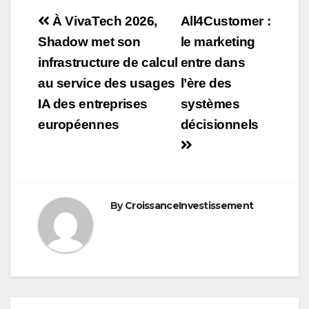
Navigation
À VivaTech 2026,
All4Customer :
de
Shadow met son
le marketing
infrastructure de calcul
entre dans
l’article
au service des usages
l’ère des
IA des entreprises
systèmes
européennes
décisionnels
By
CroissanceInvestissement