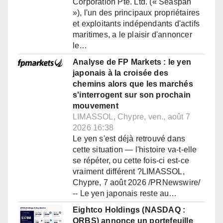
Corporation Pte. Ltd. (« Seaspan
»), l'un des principaux propriétaires
et exploitants indépendants d'actifs
maritimes, a le plaisir d'annoncer
le…
Analyse de FP Markets : le yen
japonais à la croisée des
chemins alors que les marchés
s'interrogent sur son prochain
mouvement
LIMASSOL, Chypre, ven., août 7
2026 16:38
Le yen s'est déjà retrouvé dans
cette situation — l'histoire va-t-elle
se répéter, ou cette fois-ci est-ce
vraiment différent ?LIMASSOL,
Chypre, 7 août 2026 /PRNewswire/
-- Le yen japonais reste au…
Eightco Holdings (NASDAQ :
ORBS) annonce un portefeuille