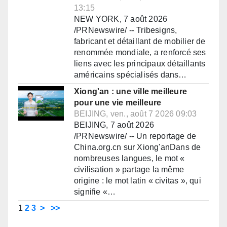
13:15
NEW YORK, 7 août 2026
/PRNewswire/ -- Tribesigns,
fabricant et détaillant de mobilier de
renommée mondiale, a renforcé ses
liens avec les principaux détaillants
américains spécialisés dans…
Xiong'an : une ville meilleure
pour une vie meilleure
BEIJING, ven., août 7 2026 09:03
BEIJING, 7 août 2026
/PRNewswire/ -- Un reportage de
China.org.cn sur Xiong'anDans de
nombreuses langues, le mot «
civilisation » partage la même
origine : le mot latin « civitas », qui
signifie «…
1
2
3
>
>>