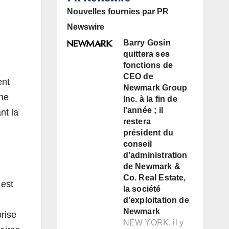
Nouvelles fournies par PR
Newswire
Barry Gosin
quittera ses
fonctions de
CEO de
ent
Newmark Group
une
Inc. à la fin de
l'année ; il
nt la
restera
président du
conseil
d'administration
de Newmark &
Co. Real Estate,
 est
la société
d'exploitation de
Newmark
rise
NEW YORK, il y