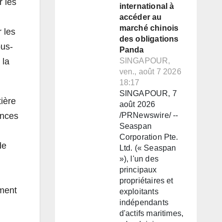
r les
international à
accéder au
marché chinois
 les
des obligations
ous-
Panda
 la
SINGAPOUR,
ven., août 7 2026
18:17
SINGAPOUR, 7
tière
août 2026
ences
/PRNewswire/ --
Seaspan
Corporation Pte.
de
Ltd. (« Seaspan
»), l'un des
principaux
propriétaires et
ement
exploitants
indépendants
d'actifs maritimes,