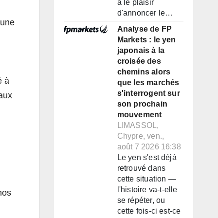
a le plaisir
d'annoncer le…
 une
Analyse de FP
Markets : le yen
japonais à la
croisée des
chemins alors
é à
que les marchés
s'interrogent sur
 aux
son prochain
mouvement
LIMASSOL,
Chypre, ven.,
août 7 2026 16:38
Le yen s'est déjà
retrouvé dans
cette situation —
l'histoire va-t-elle
 nos
se répéter, ou
cette fois-ci est-ce