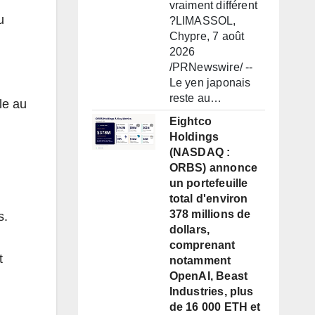
vraiment différent
u
?LIMASSOL,
Chypre, 7 août
2026
/PRNewswire/ --
Le yen japonais
reste au…
le au
Eightco
Holdings
(NASDAQ :
ORBS) annonce
un portefeuille
total d'environ
378 millions de
s.
dollars,
comprenant
t
notamment
OpenAI, Beast
Industries, plus
de 16 000 ETH et