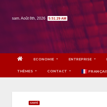
Skip
to
content
sam. Août 8th, 2026
5:51:30 AM
ECONOMIE
ENTREPRISE
THÈMES
CONTACT
FRANÇAI
SANTÉ