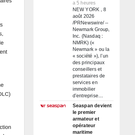
aires
a 5 heures
NEW YORK , 8
août 2026
/PRNewswire/ --
ps
Newmark Group,
s,
Inc. (Nasdaq :
de
NMRK) («
Newmark » ou la
ent
« société »), l'un
des principaux
conseillers et
prestataires de
services en
ne
immobilier
SDLC)
d'entreprise…
Seaspan devient
le premier
armateur et
opérateur
ction
maritime