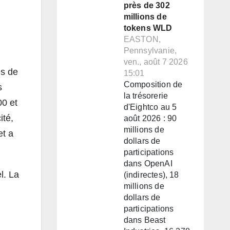
près de 302
millions de
tokens WLD
EASTON,
Pennsylvanie,
ven., août 7 2026
es de
15:01
Composition de
s
la trésorerie
00 et
d'Eightco au 5
ité,
août 2026 : 90
millions de
et a
dollars de
participations
dans OpenAI
l. La
(indirectes), 18
millions de
dollars de
participations
dans Beast