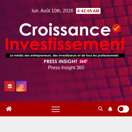
Skip
lun. Août 10th, 2026
4:42:06 AM
to
content
Press Insight 360