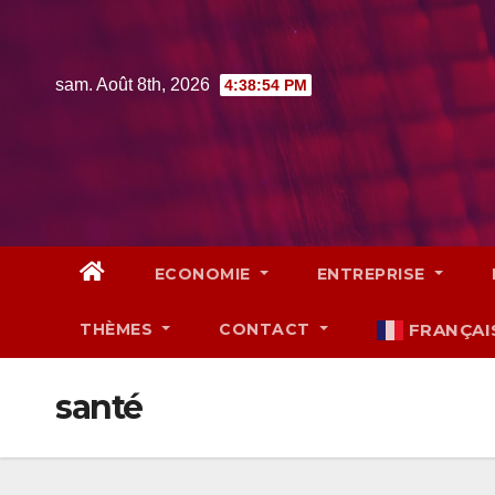
Skip
to
content
sam. Août 8th, 2026
4:38:55 PM
ECONOMIE
ENTREPRISE
THÈMES
CONTACT
FRANÇAI
santé