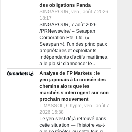
des obligations Panda
SINGAPOUR, ven., août 7 2026
18:17
SINGAPOUR, 7 août 2026
/PRNewswire/ -- Seaspan
Corporation Pte. Ltd. («
Seaspan »), l'un des principaux
propriétaires et exploitants
indépendants d'actifs maritimes,
a le plaisir d'annoncer le…
Analyse de FP Markets : le
yen japonais à la croisée des
chemins alors que les
marchés s'interrogent sur son
prochain mouvement
LIMASSOL, Chypre, ven., août 7
2026 16:38
Le yen s'est déjà retrouvé dans
cette situation — l'histoire va-t-
elle se répéter, ou cette fois-ci