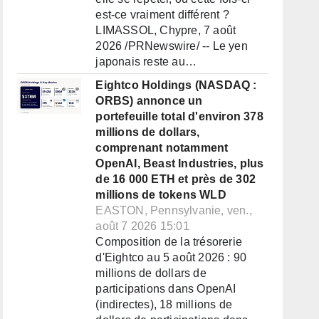
est-ce vraiment différent ?
LIMASSOL, Chypre, 7 août
2026 /PRNewswire/ -- Le yen
japonais reste au…
Eightco Holdings (NASDAQ :
ORBS) annonce un
portefeuille total d'environ 378
millions de dollars,
comprenant notamment
OpenAI, Beast Industries, plus
de 16 000 ETH et près de 302
millions de tokens WLD
EASTON, Pennsylvanie, ven.,
août 7 2026 15:01
Composition de la trésorerie
d'Eightco au 5 août 2026 : 90
millions de dollars de
participations dans OpenAI
(indirectes), 18 millions de