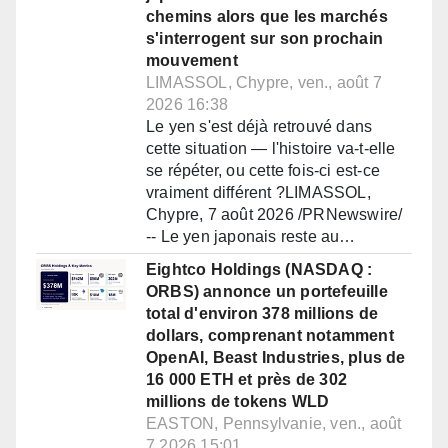
chemins alors que les marchés
s'interrogent sur son prochain
mouvement
LIMASSOL, Chypre, ven., août 7
2026 16:38
Le yen s'est déjà retrouvé dans
cette situation — l'histoire va-t-elle
se répéter, ou cette fois-ci est-ce
vraiment différent ?LIMASSOL,
Chypre, 7 août 2026 /PRNewswire/
-- Le yen japonais reste au…
Eightco Holdings (NASDAQ :
ORBS) annonce un portefeuille
total d'environ 378 millions de
dollars, comprenant notamment
OpenAI, Beast Industries, plus de
16 000 ETH et près de 302
millions de tokens WLD
EASTON, Pennsylvanie, ven., août
7 2026 15:01