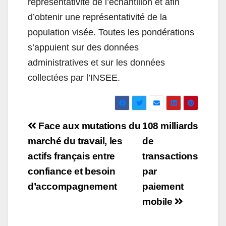
représentativité de l’échantillon et afin
d’obtenir une représentativité de la
population visée. Toutes les pondérations
s’appuient sur des données
administratives et sur les données
collectées par l’INSEE.
Navigation
Face aux mutations du
108 milliards
de
marché du travail, les
de
actifs français entre
transactions
l’article
confiance et besoin
par
d’accompagnement
paiement
mobile