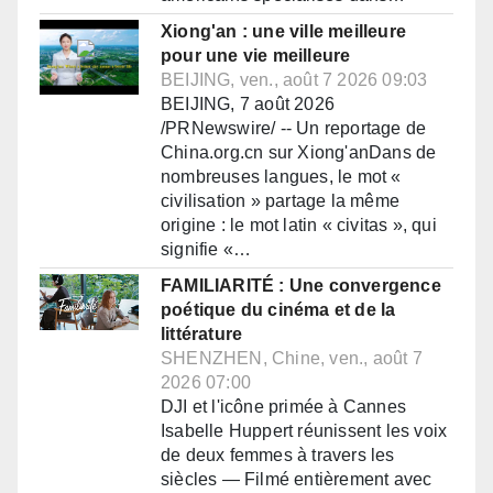
Xiong'an : une ville meilleure
pour une vie meilleure
BEIJING, ven., août 7 2026 09:03
BEIJING, 7 août 2026
/PRNewswire/ -- Un reportage de
China.org.cn sur Xiong'anDans de
nombreuses langues, le mot «
civilisation » partage la même
origine : le mot latin « civitas », qui
signifie «…
FAMILIARITÉ : Une convergence
poétique du cinéma et de la
littérature
SHENZHEN, Chine, ven., août 7
2026 07:00
DJI et l'icône primée à Cannes
Isabelle Huppert réunissent les voix
de deux femmes à travers les
siècles — Filmé entièrement avec