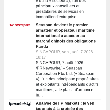
» ou la « société »), l'un des
principaux conseillers et
prestataires de services en
immobilier d'entreprise…
Seaspan devient le premier
armateur et opérateur maritime
international à accéder au
marché chinois des obligations
Panda
SINGAPOUR, ven., août 7 2026
18:17
SINGAPOUR, 7 août 2026
/PRNewswire/ -- Seaspan
Corporation Pte. Ltd. (« Seaspan
»), l'un des principaux propriétaires
et exploitants indépendants d'actifs
maritimes, a le plaisir d'annoncer
le…
Analyse de FP Markets : le yen
japonais à la croisée des