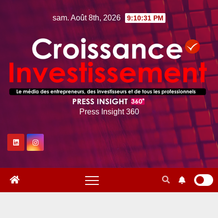
Skip
sam. Août 8th, 2026
9:10:32 PM
to
content
Press Insight 360