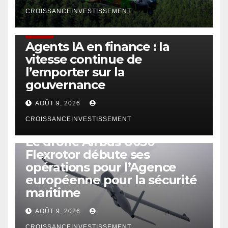
CROISSANCEINVESTISSEMENT
FINTECH
Agents IA en finance : la
vitesse continue de
l’emporter sur la
gouvernance
AOÛT 9, 2026
CROISSANCEINVESTISSEMENT
DRONE
Le drone Airbus U030
Flexrotor débute ses
opérations pour l’Agence
européenne pour la sécurité
maritime
AOÛT 9, 2026
CROISSANCEINVESTISSEMENT