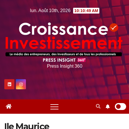
Skip
lun. Août 10th, 2026
10:10:50 AM
to
content
Press Insight 360
Ile Maurice