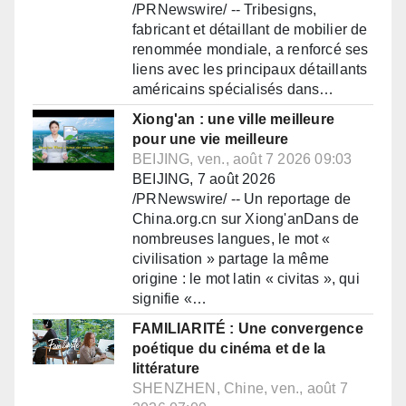
/PRNewswire/ -- Tribesigns,
fabricant et détaillant de mobilier de
renommée mondiale, a renforcé ses
liens avec les principaux détaillants
américains spécialisés dans…
Xiong'an : une ville meilleure
pour une vie meilleure
BEIJING, ven., août 7 2026 09:03
BEIJING, 7 août 2026
/PRNewswire/ -- Un reportage de
China.org.cn sur Xiong'anDans de
nombreuses langues, le mot «
civilisation » partage la même
origine : le mot latin « civitas », qui
signifie «…
FAMILIARITÉ : Une convergence
poétique du cinéma et de la
littérature
SHENZHEN, Chine, ven., août 7