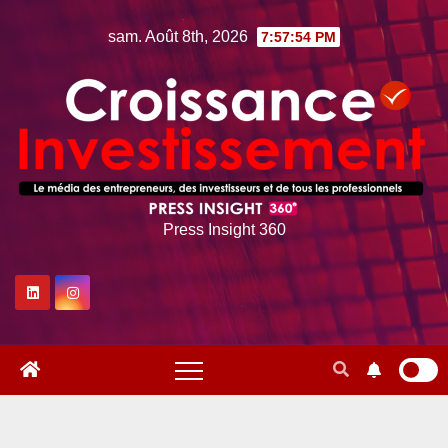
Skip
sam. Août 8th, 2026
7:57:55 PM
to
content
Press Insight 360