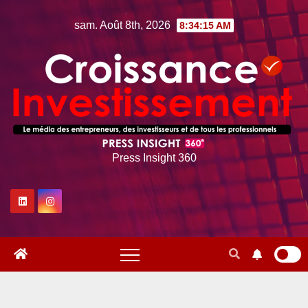
Skip
sam. Août 8th, 2026
8:34:16 AM
to
content
Press Insight 360