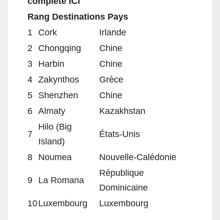
complète ICI
Rang Destinations Pays
1
Cork
Irlande
2
Chongqing
Chine
3
Harbin
Chine
4
Zakynthos
Grèce
5
Shenzhen
Chine
6
Almaty
Kazakhstan
Hilo (Big
7
États-Unis
Island)
8
Noumea
Nouvelle-Calédonie
République
9
La Romana
Dominicaine
10
Luxembourg
Luxembourg