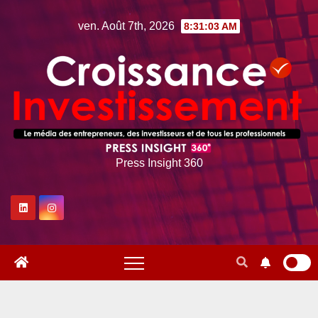
Skip
ven. Août 7th, 2026
8:31:04 AM
to
content
Press Insight 360