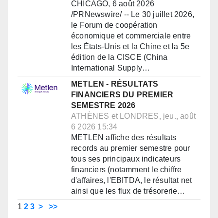
CHICAGO, 6 août 2026
/PRNewswire/ -- Le 30 juillet 2026,
le Forum de coopération
économique et commerciale entre
les États-Unis et la Chine et la 5e
édition de la CISCE (China
International Supply…
METLEN - RÉSULTATS
FINANCIERS DU PREMIER
SEMESTRE 2026
ATHÈNES et LONDRES, jeu., août
6 2026 15:34
METLEN affiche des résultats
records au premier semestre pour
tous ses principaux indicateurs
financiers (notamment le chiffre
d'affaires, l'EBITDA, le résultat net
ainsi que les flux de trésorerie…
1
2
3
>
>>